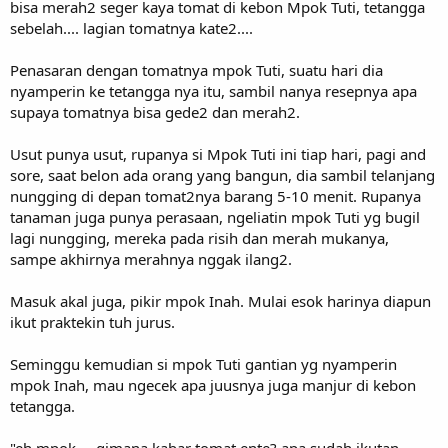
bisa merah2 seger kaya tomat di kebon Mpok Tuti, tetangga
sebelah.... lagian tomatnya kate2....
Penasaran dengan tomatnya mpok Tuti, suatu hari dia
nyamperin ke tetangga nya itu, sambil nanya resepnya apa
supaya tomatnya bisa gede2 dan merah2.
Usut punya usut, rupanya si Mpok Tuti ini tiap hari, pagi and
sore, saat belon ada orang yang bangun, dia sambil telanjang
nungging di depan tomat2nya barang 5-10 menit. Rupanya
tanaman juga punya perasaan, ngeliatin mpok Tuti yg bugil
lagi nungging, mereka pada risih dan merah mukanya,
sampe akhirnya merahnya nggak ilang2.
Masuk akal juga, pikir mpok Inah. Mulai esok harinya diapun
ikut praktekin tuh jurus.
Seminggu kemudian si mpok Tuti gantian yg nyamperin
mpok Inah, mau ngecek apa juusnya juga manjur di kebon
tetangga.
"eh mpok.... gimana kabar tomat ente? apa sudah ikutan