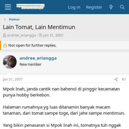
Log in
Register
Humor
Lain Tomat, Lain Mentimun
T
S
andree_erlangga
Jan 31, 2007
h
t
r
Not open for further replies.
a
e
r
a
t
andree_erlangga
d
d
New member
s
a
t
t
a
e
Jan 31, 2007
#1
r
t
Mpok Inah, janda cantik nan bahenol di pinggir kecamatan
e
punya hobby berkebon.
r
Halaman rumahnya yg luas ditanamin banyak macam
tanaman, dari tomat sampe toge, dari jahe sampe mentimun.
Yang bikin penasaran si Mpok Inah ini, tomatnya tuh nggak