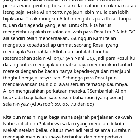
perkara yang penting, bukan sekedar datang untuk main atau
iseng saja. Maka Alloh tentunya jauh lebih mulia dan lebih
bijaksana. Tidak mungkin Alloh mengutus para Rosul tanpa
tujuan dan agenda yang jelas. Untuk itu kita harus
mengetahui apakah muatan dakwah para Rosul itu? Alloh Ta?
ala sendiri telah menceritakan, ?Sungguh Kami telah
mengutus kepada setiap ummat seorang Rosul (yang
mengajak) Sembahlah Alloh dan jauhilah thoghut
(sesembahan selain Allloh).? (An Nahl: 36). Jadi para Rosul itu
datang untuk mengajak ummat supaya memurnikan tauhid
mereka dengan beibadah hanya kepada-Nya dan menjauhi
thoghut penjaja kesyirikan. Sehingga para Rosul pun
mendakwahkan tauhid di awal seruan terhadap kaumnya.
Alloh mengisahkan perkataan mereka, ?Sembahlah Alloh,
tidak ada bagi kalian satu sesembahanpun (yang benar)
selain-Nya.? (Al A?roof: 59, 65, 73 dan 85)
Kita pun masih ingat bagaimana sejarah perjalanan dakwah
Nabi shollallohu ?alaihi wa sallam yang menetap di kota
Mekah setelah beliau diutus menjadi Nabi selama 13 tahun
mengajak manusia supaya bertauhid dan memperbaiki