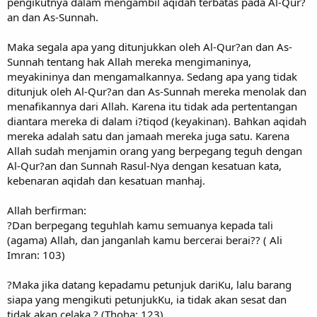
pengikutnya dalam mengambil aqidah terbatas pada Al-Qur?
an dan As-Sunnah.
Maka segala apa yang ditunjukkan oleh Al-Qur?an dan As-
Sunnah tentang hak Allah mereka mengimaninya,
meyakininya dan mengamalkannya. Sedang apa yang tidak
ditunjuk oleh Al-Qur?an dan As-Sunnah mereka menolak dan
menafikannya dari Allah. Karena itu tidak ada pertentangan
diantara mereka di dalam i?tiqod (keyakinan). Bahkan aqidah
mereka adalah satu dan jamaah mereka juga satu. Karena
Allah sudah menjamin orang yang berpegang teguh dengan
Al-Qur?an dan Sunnah Rasul-Nya dengan kesatuan kata,
kebenaran aqidah dan kesatuan manhaj.
Allah berfirman:
?Dan berpegang teguhlah kamu semuanya kepada tali
(agama) Allah, dan janganlah kamu bercerai berai?? ( Ali
Imran: 103)
?Maka jika datang kepadamu petunjuk dariKu, lalu barang
siapa yang mengikuti petunjukKu, ia tidak akan sesat dan
tidak akan celaka.? (Thoha: 123)