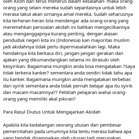
oleh Alloh dari terus menerus dalam kesalahan- maka orang-
orang yang selain mereka sudah sepantasnya untuk lebih
merasa takut akan sirnanya amal mereka. Sudah seharusnya
kita terheran-heran bila mendengar ada orang-orang yang
meremehkan persoalan akidah ini bahkan mengecilkannya
atau menganggapnya kurang penting, dengan alasan
penduduk negeri kita ini (Indonesia) kan mayoritas muslim
jadi akidahnya tidak perlu dipermasalahkan lagi. Maka
hendaknya kita berkaca diri, jangan-jangan gerakan dan
ajakan yang dikumandangkan selama ini dirasuki oleh
kesyirikan. Bagaimana mungkin anda bisa mengatakan ?Saya
tidak terkena kanker? sementara anda sendiri tidak tahu apa
itu kanker. Bagaimana mungkin anda mengatakan terbebas
dari syirik sementara anda tidak pernah belajar apa itu syirik
dan macam-macamnya?? Petiklah pelajaran wahai orang-
orang yang memiliki akal pikiran?
Para Rasul Diutus Untuk Mengajarkan Akidah
Apabila kita kedatangan seorang utusan dari pembesar
pemerintahan pada umumnya kita tentu merasa bahwa apa
yang hendak disampaikan oleh utusan tadi merupakan