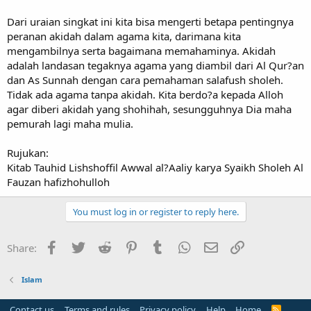
Dari uraian singkat ini kita bisa mengerti betapa pentingnya
peranan akidah dalam agama kita, darimana kita
mengambilnya serta bagaimana memahaminya. Akidah
adalah landasan tegaknya agama yang diambil dari Al Qur?an
dan As Sunnah dengan cara pemahaman salafush sholeh.
Tidak ada agama tanpa akidah. Kita berdo?a kepada Alloh
agar diberi akidah yang shohihah, sesungguhnya Dia maha
pemurah lagi maha mulia.
Rujukan:
Kitab Tauhid Lishshoffil Awwal al?Aaliy karya Syaikh Sholeh Al
Fauzan hafizhohulloh
You must log in or register to reply here.
Facebook
Twitter
Reddit
Pinterest
Tumblr
WhatsApp
Email
Link
Share:
Islam
Contact us
Terms and rules
Privacy policy
Help
Home
R