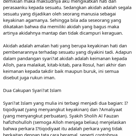
demikian maka maksudnya aku mengikatkan hati dan
perasaanku kepada sesuatu. Sedangkan akidah adalah segala
sesuatu yang dijadikan oleh seorang manusia sebagai
keyakinan agamanya. Sehingga bila ada seseorang yang
dikatakan bahwa dia memiliki akidah yang bagus maka
artinya akidahnya mantap dan tidak dicampuri keraguan.
Akidah adalah amalan hati yang berupa keyakinan hati dan
pembenarannya terhadap sesuatu yang diyakini tadi. Adapun
dalam pandangan syari?at akidah adalah keimanan kepada
Alloh, para malaikat, kitab-kitab, para Rosul, hari akhir dan
keimanan kepada takdir baik maupun buruk, ini semua
disebut juga rukun iman.
Dua Cakupan Syari?at Islam
Syari?at Islam yang mulia ini terbagi menjadi dua bagian: I?
tiqodiyaat (yang menyangkut keyakinan) dan ?Amaliyaat
(yang menyangkut perbuatan). Syakih Sholih Al Fauzan
hafizhohulloh (semoga Alloh menjaga beliau) menjelaskan
bahwa perkara I?tiqodiyaat itu adalah perkara yang tidak
berkaitan dengan tata cara beramal, seperti contohnya