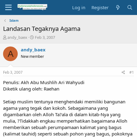
Log in
Register
Islam
Landasan Tegaknya Agama
T
S
andy_baex
Feb 3, 2007
h
t
r
a
andy_baex
A
e
r
New member
a
t
d
d
s
a
Feb 3, 2007
#1
t
t
a
e
Penulis: Akh Abu Mushlih Ari Wahyudi
r
Diketik ulang oleh: Raehan
t
e
Setiap muslim tentunya menghendaki memiliki bangunan
r
agama yang tegak dan kokoh. Sebagaimana yang
digambarkan oleh Alloh Ta?ala di dalam kitab-Nya yang
mulia, ?Tidakkah engkau memperhatikan bagaimana Alloh
memberikan sebuah perumpamaan kalimat yang bagus
(kalimat tauhid) seperti sebuah pohon yang bagus, pokoknya