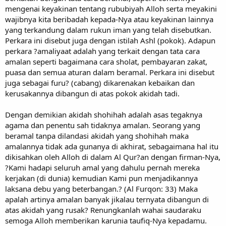
mengenai keyakinan tentang rububiyah Alloh serta meyakini
wajibnya kita beribadah kepada-Nya atau keyakinan lainnya
yang terkandung dalam rukun iman yang telah disebutkan.
Perkara ini disebut juga dengan istilah Ashl (pokok). Adapun
perkara ?amaliyaat adalah yang terkait dengan tata cara
amalan seperti bagaimana cara sholat, pembayaran zakat,
puasa dan semua aturan dalam beramal. Perkara ini disebut
juga sebagai furu? (cabang) dikarenakan kebaikan dan
kerusakannya dibangun di atas pokok akidah tadi.
Dengan demikian akidah shohihah adalah asas tegaknya
agama dan penentu sah tidaknya amalan. Seorang yang
beramal tanpa dilandasi akidah yang shohihah maka
amalannya tidak ada gunanya di akhirat, sebagaimana hal itu
dikisahkan oleh Alloh di dalam Al Qur?an dengan firman-Nya,
?Kami hadapi seluruh amal yang dahulu pernah mereka
kerjakan (di dunia) kemudian Kami pun menjadikannya
laksana debu yang beterbangan.? (Al Furqon: 33) Maka
apalah artinya amalan banyak jikalau ternyata dibangun di
atas akidah yang rusak? Renungkanlah wahai saudaraku
semoga Alloh memberikan karunia taufiq-Nya kepadamu.