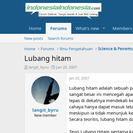
Home
Forums
What's new
Members
New posts
Search forums
Home
Forums
Ilmu Pengetahuan
Science & Penem
Lubang hitam
T
S
langit_byru
Jan 20, 2007
h
t
r
a
Jan 20, 2007
e
r
Lubang hitam adalah sebuah pe
a
t
d
d
sangat besar ini mencegah apa
s
a
lepas di dekatnya mendekati ke
t
t
cahaya hanya dapat masuk tetapi
langit_byru
a
e
meskipun ia tidak menunjuk ke
r
New member
Secara teoritis, lubang hitam 
t
e
r
Teori Lubang Hitam pertama ka