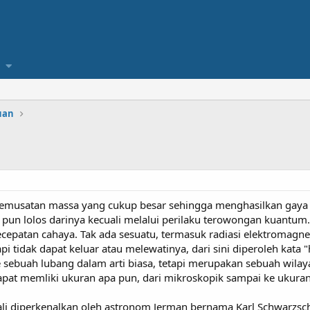
uan
musatan massa yang cukup besar sehingga menghasilkan gaya gr
 pun lolos darinya kecuali melalui perilaku terowongan kuantum.
cepatan cahaya. Tak ada sesuatu, termasuk radiasi elektromagnet
 tidak dapat keluar atau melewatinya, dari sini diperoleh kata "h
 sebuah lubang dalam arti biasa, tetapi merupakan sebuah wilay
dapat memliki ukuran apa pun, dari mikroskopik sampai ke ukura
li diperkenalkan oleh astronom Jerman bernama Karl Schwarzsch