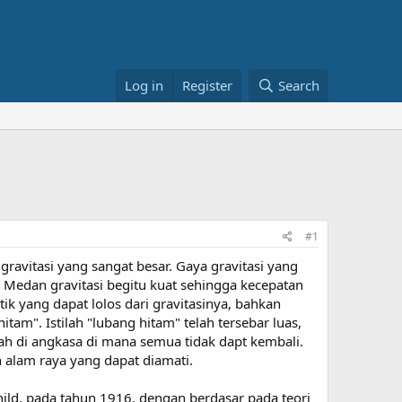
Log in
Register
Search
#1
avitasi yang sangat besar. Gaya gravitasi yang
 Medan gravitasi begitu kuat sehingga kecepatan
ik yang dapat lolos dari gravitasinya, bahkan
itam". Istilah "lubang hitam" telah tersebar luas,
ah di angkasa di mana semua tidak dapt kembali.
n alam raya yang dapat diamati.
ild, pada tahun 1916, dengan berdasar pada teori