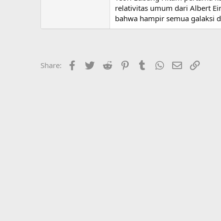
relativitas umum dari Albert 
bahwa hampir semua galaksi di
Facebook
Twitter
Reddit
Pinterest
Tumblr
WhatsApp
Email
Link
Share: