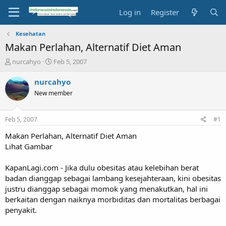
Log in
Register
Kesehatan
Makan Perlahan, Alternatif Diet Aman
T
S
nurcahyo
Feb 5, 2007
h
t
r
a
nurcahyo
e
r
New member
a
t
d
d
s
a
Feb 5, 2007
#1
t
t
a
e
Makan Perlahan, Alternatif Diet Aman
r
Lihat Gambar
t
e
KapanLagi.com - Jika dulu obesitas atau kelebihan berat
r
badan dianggap sebagai lambang kesejahteraan, kini obesitas
justru dianggap sebagai momok yang menakutkan, hal ini
berkaitan dengan naiknya morbiditas dan mortalitas berbagai
penyakit.