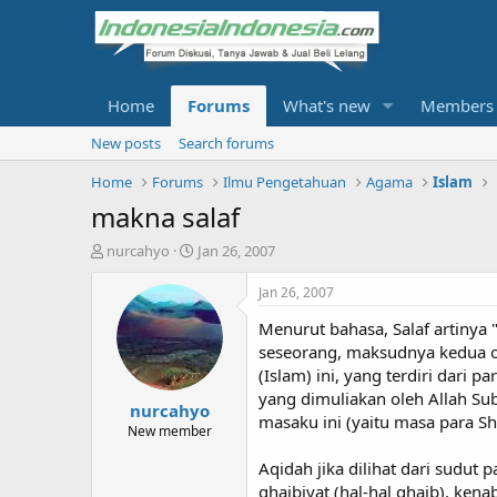
Home
Forums
What's new
Members
New posts
Search forums
Home
Forums
Ilmu Pengetahuan
Agama
Islam
makna salaf
T
S
nurcahyo
Jan 26, 2007
h
t
r
a
Jan 26, 2007
e
r
Menurut bahasa, Salaf artinya "
a
t
d
d
seseorang, maksudnya kedua or
s
a
(Islam) ini, yang terdiri dari
t
t
yang dimuliakan oleh Allah Sub
nurcahyo
a
e
masaku ini (yaitu masa para S
r
New member
t
Aqidah jika dilihat dari sudut
e
r
ghaibiyat (hal-hal ghaib), kena