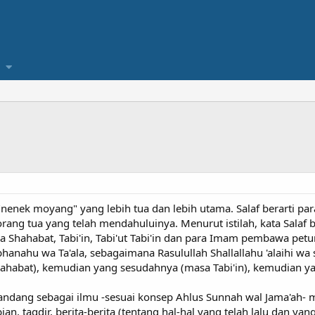
nenek moyang" yang lebih tua dan lebih utama. Salaf berarti para 
ang tua yang telah mendahuluinya. Menurut istilah, kata Salaf b
 para Shahabat, Tabi'in, Tabi'ut Tabi'in dan para Imam pembawa pe
hanahu wa Ta'ala, sebagaimana Rasulullah Shallallahu 'alaihi wa
hahabat), kemudian yang sesudahnya (masa Tabi'in), kemudian yan
 pandang sebagai ilmu -sesuai konsep Ahlus Sunnah wal Jama'ah- m
bian, taqdir, berita-berita (tentang hal-hal yang telah lalu dan y