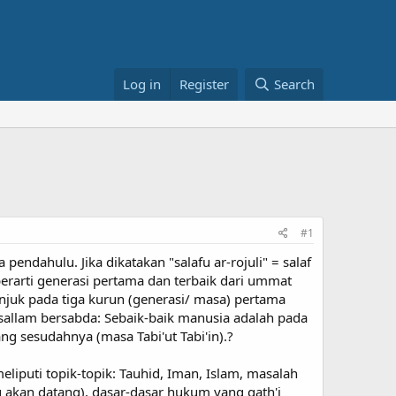
Log in
Register
Search
#1
pendahulu. Jika dikatakan "salafu ar-rojuli" = salaf
erarti generasi pertama dan terbaik dari ummat
tunjuk pada tiga kurun (generasi/ masa) pertama
 sallam bersabda: Sebaik-baik manusia adalah pada
g sesudahnya (masa Tabi'ut Tabi'in).?
eliputi topik-topik: Tauhid, Iman, Islam, masalah
ang akan datang), dasar-dasar hukum yang qath'i