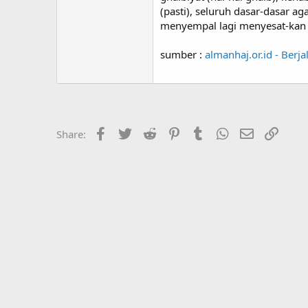
(pasti), seluruh dasar-dasar a
menyempal lagi menyesat-kan 
sumber :
almanhaj.or.id - Berj
Facebook
Twitter
Reddit
Pinterest
Tumblr
WhatsApp
Email
Link
Share: