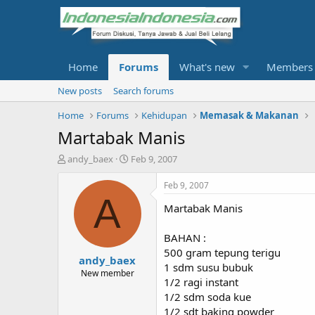
Home
Forums
What's new
Members
New posts
Search forums
Home
Forums
Kehidupan
Memasak & Makanan
Martabak Manis
T
S
andy_baex
Feb 9, 2007
h
t
r
a
Feb 9, 2007
e
r
A
Martabak Manis
a
t
d
d
s
a
BAHAN :
t
t
500 gram tepung terigu
andy_baex
a
e
1 sdm susu bubuk
r
New member
1/2 ragi instant
t
1/2 sdm soda kue
e
r
1/2 sdt baking powder