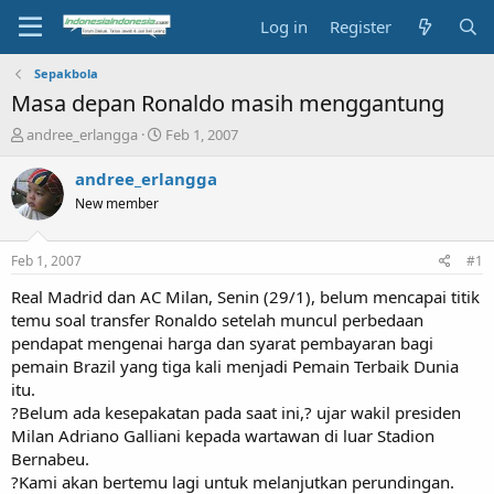
Log in
Register
Sepakbola
Masa depan Ronaldo masih menggantung
T
S
andree_erlangga
Feb 1, 2007
h
t
r
a
andree_erlangga
e
r
New member
a
t
d
d
s
a
Feb 1, 2007
#1
t
t
a
e
Real Madrid dan AC Milan, Senin (29/1), belum mencapai titik
r
temu soal transfer Ronaldo setelah muncul perbedaan
t
pendapat mengenai harga dan syarat pembayaran bagi
e
pemain Brazil yang tiga kali menjadi Pemain Terbaik Dunia
r
itu.
?Belum ada kesepakatan pada saat ini,? ujar wakil presiden
Milan Adriano Galliani kepada wartawan di luar Stadion
Bernabeu.
?Kami akan bertemu lagi untuk melanjutkan perundingan.