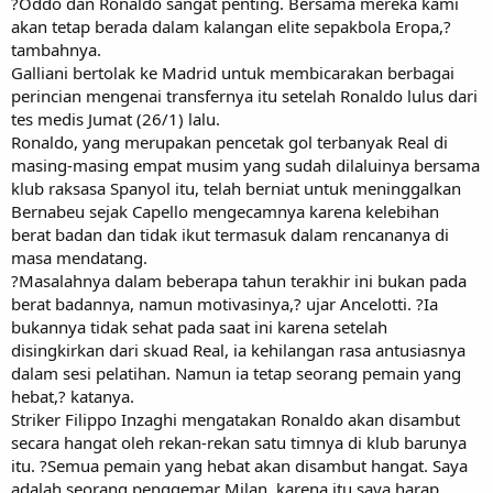
?Oddo dan Ronaldo sangat penting. Bersama mereka kami
akan tetap berada dalam kalangan elite sepakbola Eropa,?
tambahnya.
Galliani bertolak ke Madrid untuk membicarakan berbagai
perincian mengenai transfernya itu setelah Ronaldo lulus dari
tes medis Jumat (26/1) lalu.
Ronaldo, yang merupakan pencetak gol terbanyak Real di
masing-masing empat musim yang sudah dilaluinya bersama
klub raksasa Spanyol itu, telah berniat untuk meninggalkan
Bernabeu sejak Capello mengecamnya karena kelebihan
berat badan dan tidak ikut termasuk dalam rencananya di
masa mendatang.
?Masalahnya dalam beberapa tahun terakhir ini bukan pada
berat badannya, namun motivasinya,? ujar Ancelotti. ?Ia
bukannya tidak sehat pada saat ini karena setelah
disingkirkan dari skuad Real, ia kehilangan rasa antusiasnya
dalam sesi pelatihan. Namun ia tetap seorang pemain yang
hebat,? katanya.
Striker Filippo Inzaghi mengatakan Ronaldo akan disambut
secara hangat oleh rekan-rekan satu timnya di klub barunya
itu. ?Semua pemain yang hebat akan disambut hangat. Saya
adalah seorang penggemar Milan, karena itu saya harap