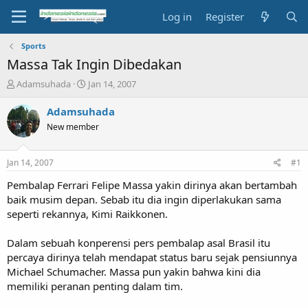
Log in
Register
Sports
Massa Tak Ingin Dibedakan
T
S
Adamsuhada
Jan 14, 2007
h
t
r
a
Adamsuhada
e
r
New member
a
t
d
d
s
a
Jan 14, 2007
#1
t
t
a
e
Pembalap Ferrari Felipe Massa yakin dirinya akan bertambah
r
baik musim depan. Sebab itu dia ingin diperlakukan sama
t
seperti rekannya, Kimi Raikkonen.
e
r
Dalam sebuah konperensi pers pembalap asal Brasil itu
percaya dirinya telah mendapat status baru sejak pensiunnya
Michael Schumacher. Massa pun yakin bahwa kini dia
memiliki peranan penting dalam tim.