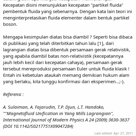
Kecepatan disini menunjukkan kecepatan "partikel fluida"
pembentuk fluida yang sebenarnya. Dengan kata lain teori ini
menginterpretasikan fluida elementer dalam bentuk partikel
boson.
Mengapa kesimpulan diatas bisa diambil ? Seperti bisa dibaca
di publikasi yang telah diterbitkan tahun lalu [1], dari
lagrangian diatas bisa dibentuk persamaan gerak relativistik,
yang apabila diambil batas non-relativistik (kecepatannya
jauh lebih kecil dari kecepatan cahaya), persamaan gerak
tersebut mereproduksi persamaan Euler untuk fluida klasik !
Entah ini kebetulan ataukah memang demikian hukum alam
yang berlaku, kita tunggu konfirmasi dari eksperimen...;-).
Referensi :
A. Sulaiman, A. Fajarudin, T.P. Djun, L.T. Handoko,
""Magnetofluid Unification in Yang Mills Lagrangian",
International Journal of Modern Physics A 24 (2009) 3630-3637
(DOI 10.1142/S0217751X09047284)
Last edited:
Apr 27, 2011