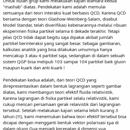
Untuk itulah grup kami melakukan kajian diantara kedua
"mashab" diatas. Pendekatan kami adalah memulai
semuanya dari teori interaksi kuat berbasis QCD. Karena QCD
bersama dengan teori Glashow-Weinberg-Salam, disebut
Model Standar, telah diverifikasi kebenarannya melalui ribuan
eksperimen fisika partikel selama 6 dekade terakhir. Tetapi
jelas QCD tidak dapat begitu saja dipakai akibat jumlah
partikel berinteraksi yang sangat besar. Sebagai gambaran,
kalkulasi analitik yang bisa dilakukan umumnya hanya
mencakup 3 atau 4 partikel saja, sedangkan di dalam sebuah
sistem QGP bisa meliputi 103 sampai 104 partikel baik gluon
maupun kuark dan anti-kuark !
Pendekatan kedua adalah, dari teori QCD yang
direpresentasikan dalam bentuk lagrangian seperti gambar
diatas, kami membangun teori efektif fluida relativistik.
Karena lagrangian di fisika partikel selalu relativistik, kami
cukup mencari persamaan gerak relaivistik dari lagrangian
tersebut. Setelah melakukan kajian selama lebih kurang 3
tahun (!!!), kami menemukan bahwa teori efektif tersebut bisa
dicapai dengan mengganti bentuk vektor polarisasi εμa di
dalam gluon Gμa menjadi kecepatan 4 dimensi vμa.