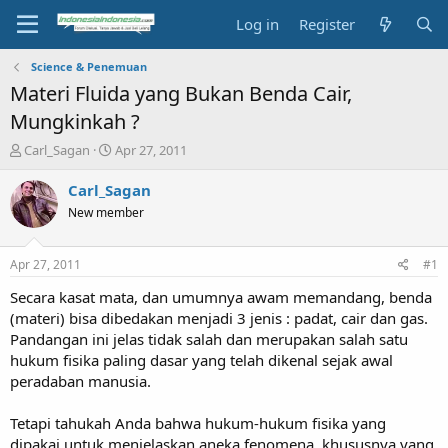
Log in
Register
Science & Penemuan
Materi Fluida yang Bukan Benda Cair,
Mungkinkah ?
T
S
Carl_Sagan
Apr 27, 2011
h
t
r
a
Carl_Sagan
e
r
New member
a
t
d
d
s
a
Apr 27, 2011
#1
t
t
a
e
Secara kasat mata, dan umumnya awam memandang, benda
r
(materi) bisa dibedakan menjadi 3 jenis : padat, cair dan gas.
t
Pandangan ini jelas tidak salah dan merupakan salah satu
e
hukum fisika paling dasar yang telah dikenal sejak awal
r
peradaban manusia.
Tetapi tahukah Anda bahwa hukum-hukum fisika yang
dipakai untuk menjelaskan aneka fenomena, khususnya yang