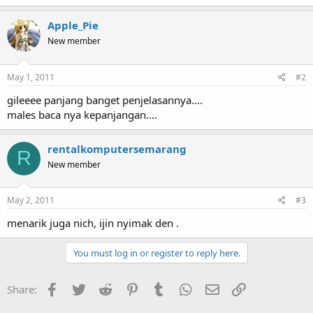
Apple_Pie
New member
May 1, 2011
#2
gileeee panjang banget penjelasannya....
males baca nya kepanjangan....
rentalkomputersemarang
R
New member
May 2, 2011
#3
menarik juga nich, ijin nyimak den .
You must log in or register to reply here.
Facebook
Twitter
Reddit
Pinterest
Tumblr
WhatsApp
Email
Link
Share: