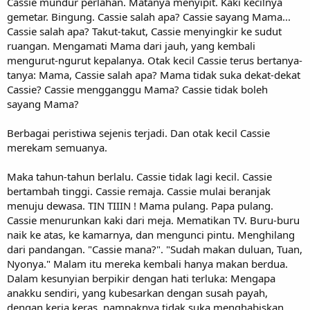
Cassie mundur perlahan. Matanya menyipit. Kaki kecilnya
gemetar. Bingung. Cassie salah apa? Cassie sayang Mama...
Cassie salah apa? Takut-takut, Cassie menyingkir ke sudut
ruangan. Mengamati Mama dari jauh, yang kembali
mengurut-ngurut kepalanya. Otak kecil Cassie terus bertanya-
tanya: Mama, Cassie salah apa? Mama tidak suka dekat-dekat
Cassie? Cassie mengganggu Mama? Cassie tidak boleh
sayang Mama?
Berbagai peristiwa sejenis terjadi. Dan otak kecil Cassie
merekam semuanya.
Maka tahun-tahun berlalu. Cassie tidak lagi kecil. Cassie
bertambah tinggi. Cassie remaja. Cassie mulai beranjak
menuju dewasa. TIN TIIIN ! Mama pulang. Papa pulang.
Cassie menurunkan kaki dari meja. Mematikan TV. Buru-buru
naik ke atas, ke kamarnya, dan mengunci pintu. Menghilang
dari pandangan. "Cassie mana?". "Sudah makan duluan, Tuan,
Nyonya." Malam itu mereka kembali hanya makan berdua.
Dalam kesunyian berpikir dengan hati terluka: Mengapa
anakku sendiri, yang kubesarkan dengan susah payah,
dengan kerja keras, nampaknya tidak suka menghabiskan