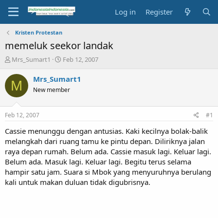
Log in
Register
Kristen Protestan
memeluk seekor landak
T
S
Mrs_Sumart1
Feb 12, 2007
h
t
r
a
Mrs_Sumart1
M
e
r
New member
a
t
d
d
s
a
Feb 12, 2007
#1
t
t
a
e
Cassie menunggu dengan antusias. Kaki kecilnya bolak-balik
r
melangkah dari ruang tamu ke pintu depan. Diliriknya jalan
t
raya depan rumah. Belum ada. Cassie masuk lagi. Keluar lagi.
e
Belum ada. Masuk lagi. Keluar lagi. Begitu terus selama
r
hampir satu jam. Suara si Mbok yang menyuruhnya berulang
kali untuk makan duluan tidak digubrisnya.