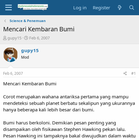
Log in
Register
Science & Penemuan
Mencari Kembaran Bumi
T
S
gupy15
Feb 6, 2007
h
t
r
a
gupy15
e
r
Mod
a
t
d
d
s
a
Feb 6, 2007
#1
t
t
a
e
Mencari Kembaran Bumi
r
t
Corot merupakan wahana antariksa pertama yang mampu
e
mendeteksi sebuah planet berbatu sekalipun yang ukurannya
r
hanya beberapa kali lebih besar dari bumi.
Bumi harus berkoloni. Demikian pesan penting yang
disampaikan oleh fisikawan Stephen Hawking pekan lalu.
Pesan Hawking ini tampaknya bakal diwujudkan dalam waktu