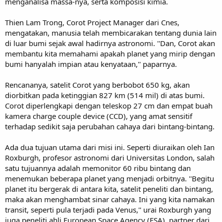
menganalisa massa-nya, serta komposisi kimia.
Thien Lam Trong, Corot Project Manager dari Cnes,
mengatakan, manusia telah membicarakan tentang dunia lain
di luar bumi sejak awal hadirnya astronomi. ''Dan, Corot akan
membantu kita memahami apakah planet yang mirip dengan
bumi hanyalah impian atau kenyataan,'' paparnya.
Rencananya, satelit Corot yang berbobot 650 kg, akan
diorbitkan pada ketinggian 827 km (514 mil) di atas bumi.
Corot diperlengkapi dengan teleskop 27 cm dan empat buah
kamera charge couple device (CCD), yang amat sensitif
terhadap sedikit saja perubahan cahaya dari bintang-bintang.
Ada dua tujuan utama dari misi ini. Seperti diuraikan oleh Ian
Roxburgh, profesor astronomi dari Universitas London, salah
satu tujuannya adalah memonitor 60 ribu bintang dan
menemukan beberapa planet yang menjadi orbitnya. ''Begitu
planet itu bergerak di antara kita, satelit peneliti dan bintang,
maka akan menghambat sinar cahaya. Ini yang kita namakan
transit, seperti pula terjadi pada Venus,'' urai Roxburgh yang
juga peneliti ahli European Space Agency (ESA), partner dari