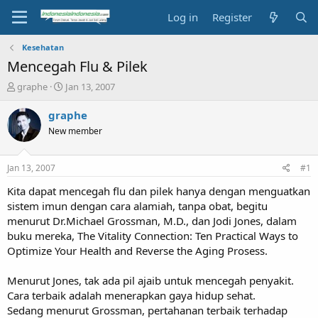
Log in
Register
Kesehatan
Mencegah Flu & Pilek
T
S
graphe
Jan 13, 2007
h
t
r
a
graphe
e
r
New member
a
t
d
d
s
a
Jan 13, 2007
#1
t
t
a
e
Kita dapat mencegah flu dan pilek hanya dengan menguatkan
r
sistem imun dengan cara alamiah, tanpa obat, begitu
t
menurut Dr.Michael Grossman, M.D., dan Jodi Jones, dalam
e
buku mereka, The Vitality Connection: Ten Practical Ways to
r
Optimize Your Health and Reverse the Aging Prosess.
Menurut Jones, tak ada pil ajaib untuk mencegah penyakit.
Cara terbaik adalah menerapkan gaya hidup sehat.
Sedang menurut Grossman, pertahanan terbaik terhadap