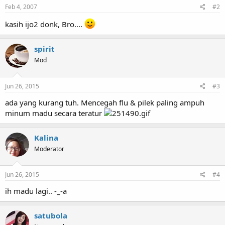
Feb 4, 2007
#2
kasih ijo2 donk, Bro....
spirit
Mod
Jun 26, 2015
#3
ada yang kurang tuh. Mencegah flu & pilek paling ampuh
minum madu secara teratur
Kalina
Moderator
Jun 26, 2015
#4
ih madu lagi.. -_-a
satubola