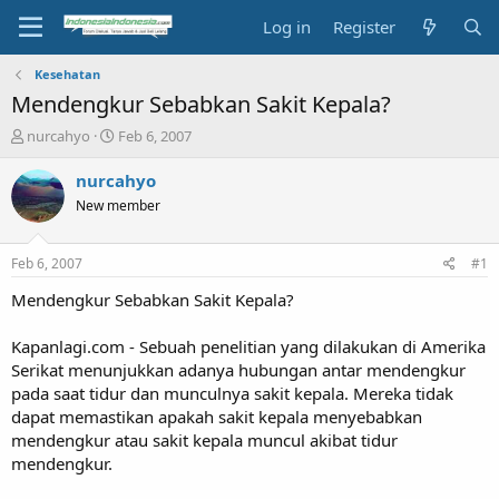
Log in
Register
Kesehatan
Mendengkur Sebabkan Sakit Kepala?
T
S
nurcahyo
Feb 6, 2007
h
t
r
a
nurcahyo
e
r
New member
a
t
d
d
s
a
Feb 6, 2007
#1
t
t
a
e
Mendengkur Sebabkan Sakit Kepala?
r
t
Kapanlagi.com - Sebuah penelitian yang dilakukan di Amerika
e
Serikat menunjukkan adanya hubungan antar mendengkur
r
pada saat tidur dan munculnya sakit kepala. Mereka tidak
dapat memastikan apakah sakit kepala menyebabkan
mendengkur atau sakit kepala muncul akibat tidur
mendengkur.