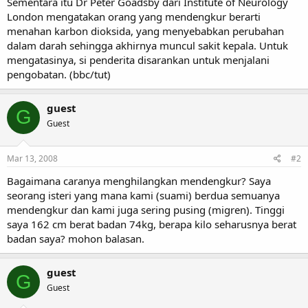
Sementara itu Dr Peter Goadsby dari Institute of Neurology
London mengatakan orang yang mendengkur berarti
menahan karbon dioksida, yang menyebabkan perubahan
dalam darah sehingga akhirnya muncul sakit kepala. Untuk
mengatasinya, si penderita disarankan untuk menjalani
pengobatan. (bbc/tut)
guest
G
Guest
Mar 13, 2008
#2
Bagaimana caranya menghilangkan mendengkur? Saya
seorang isteri yang mana kami (suami) berdua semuanya
mendengkur dan kami juga sering pusing (migren). Tinggi
saya 162 cm berat badan 74kg, berapa kilo seharusnya berat
badan saya? mohon balasan.
guest
G
Guest