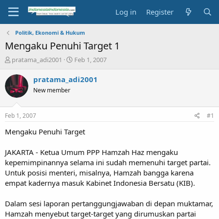
Log in
Register
Politik, Ekonomi & Hukum
Mengaku Penuhi Target 1
T
S
pratama_adi2001
Feb 1, 2007
h
t
r
a
pratama_adi2001
e
r
New member
a
t
d
d
s
a
Feb 1, 2007
#1
t
t
a
e
Mengaku Penuhi Target
r
t
JAKARTA - Ketua Umum PPP Hamzah Haz mengaku
e
kepemimpinannya selama ini sudah memenuhi target partai.
r
Untuk posisi menteri, misalnya, Hamzah bangga karena
empat kadernya masuk Kabinet Indonesia Bersatu (KIB).
Dalam sesi laporan pertanggungjawaban di depan muktamar,
Hamzah menyebut target-target yang dirumuskan partai