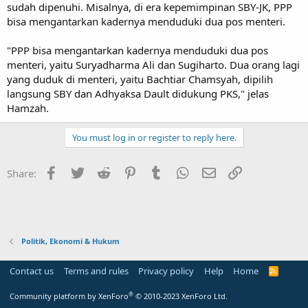
sudah dipenuhi. Misalnya, di era kepemimpinan SBY-JK, PPP
bisa mengantarkan kadernya menduduki dua pos menteri.
"PPP bisa mengantarkan kadernya menduduki dua pos
menteri, yaitu Suryadharma Ali dan Sugiharto. Dua orang lagi
yang duduk di menteri, yaitu Bachtiar Chamsyah, dipilih
langsung SBY dan Adhyaksa Dault didukung PKS," jelas
Hamzah.
You must log in or register to reply here.
Facebook
Twitter
Reddit
Pinterest
Tumblr
WhatsApp
Email
Link
Share:
Politik, Ekonomi & Hukum
Contact us
Terms and rules
Privacy policy
Help
Home
R
S
S
®
Community platform by XenForo
© 2010-2023 XenForo Ltd.