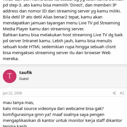
pd step-3. ato kamu bisa memilih ‘Direct’, dan memberi IP
address dan nomor ID dari streaming server yg kamu miliki.
Bila detil IP ato detil Alias benar2 tepat, kamu akan
mendapatkan jamuan tayangan menu Live TV pd Streaming
Media Player kamu dari streaming server.
Bahkan kamu bisa melakukan host streaming Live TV dg baik
pd server Intranet kamu. Lebih jauh, kamu bisa menulis
sebuah kode HTML sedemikian rupa hingga sebuah clisnt
bisa mengakses streaming server itu dari browser Web
mereka.
taufik
T
Guest
Jan 22, 2008
#2
mau tanya mas,
kalo misal source videonya dari webcame bisa gak?
komfigurasinya gmn ya? maaf soalnya saya pengen
mengaplikasikan di kantor untuk monitor kerja staff dikantor
terima kasih