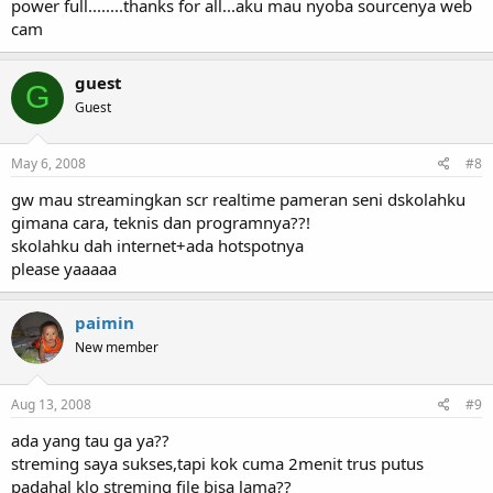
power full........thanks for all...aku mau nyoba sourcenya web
cam
guest
G
Guest
May 6, 2008
#8
gw mau streamingkan scr realtime pameran seni dskolahku
gimana cara, teknis dan programnya??!
skolahku dah internet+ada hotspotnya
please yaaaaa
paimin
New member
Aug 13, 2008
#9
ada yang tau ga ya??
streming saya sukses,tapi kok cuma 2menit trus putus
padahal klo streming file bisa lama??