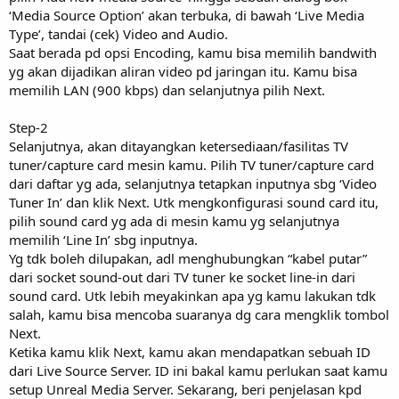
‘Media Source Option’ akan terbuka, di bawah ‘Live Media
Type’, tandai (cek) Video and Audio.
Saat berada pd opsi Encoding, kamu bisa memilih bandwith
yg akan dijadikan aliran video pd jaringan itu. Kamu bisa
memilih LAN (900 kbps) dan selanjutnya pilih Next.
Step-2
Selanjutnya, akan ditayangkan ketersediaan/fasilitas TV
tuner/capture card mesin kamu. Pilih TV tuner/capture card
dari daftar yg ada, selanjutnya tetapkan inputnya sbg ‘Video
Tuner In’ dan klik Next. Utk mengkonfigurasi sound card itu,
pilih sound card yg ada di mesin kamu yg selanjutnya
memilih ‘Line In’ sbg inputnya.
Yg tdk boleh dilupakan, adl menghubungkan “kabel putar”
dari socket sound-out dari TV tuner ke socket line-in dari
sound card. Utk lebih meyakinkan apa yg kamu lakukan tdk
salah, kamu bisa mencoba suaranya dg cara mengklik tombol
Next.
Ketika kamu klik Next, kamu akan mendapatkan sebuah ID
dari Live Source Server. ID ini bakal kamu perlukan saat kamu
setup Unreal Media Server. Sekarang, beri penjelasan kpd