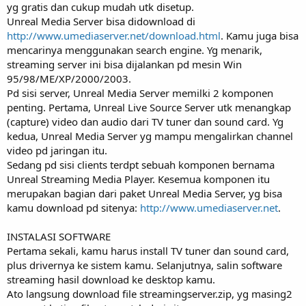
yg gratis dan cukup mudah utk disetup.
Unreal Media Server bisa didownload di
http://www.umediaserver.net/download.html
. Kamu juga bisa
mencarinya menggunakan search engine. Yg menarik,
streaming server ini bisa dijalankan pd mesin Win
95/98/ME/XP/2000/2003.
Pd sisi server, Unreal Media Server memilki 2 komponen
penting. Pertama, Unreal Live Source Server utk menangkap
(capture) video dan audio dari TV tuner dan sound card. Yg
kedua, Unreal Media Server yg mampu mengalirkan channel
video pd jaringan itu.
Sedang pd sisi clients terdpt sebuah komponen bernama
Unreal Streaming Media Player. Kesemua komponen itu
merupakan bagian dari paket Unreal Media Server, yg bisa
kamu download pd sitenya:
http://www.umediaserver.net
.
INSTALASI SOFTWARE
Pertama sekali, kamu harus install TV tuner dan sound card,
plus drivernya ke sistem kamu. Selanjutnya, salin software
streaming hasil download ke desktop kamu.
Ato langsung download file streamingserver.zip, yg masing2