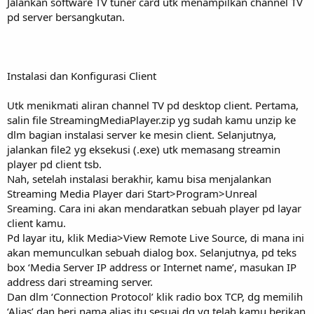
Jalankan software TV tuner card utk menampilkan channel TV
pd server bersangkutan.
Instalasi dan Konfigurasi Client
Utk menikmati aliran channel TV pd desktop client. Pertama,
salin file StreamingMediaPlayer.zip yg sudah kamu unzip ke
dlm bagian instalasi server ke mesin client. Selanjutnya,
jalankan file2 yg eksekusi (.exe) utk memasang streamin
player pd client tsb.
Nah, setelah instalasi berakhir, kamu bisa menjalankan
Streaming Media Player dari Start>Program>Unreal
Sreaming. Cara ini akan mendaratkan sebuah player pd layar
client kamu.
Pd layar itu, klik Media>View Remote Live Source, di mana ini
akan memunculkan sebuah dialog box. Selanjutnya, pd teks
box ‘Media Server IP address or Internet name’, masukan IP
address dari streaming server.
Dan dlm ‘Connection Protocol’ klik radio box TCP, dg memilih
‘Alias’ dan beri nama alias itu sesuai dg yg telah kamu berikan