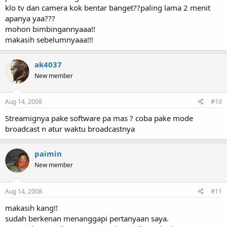
klo tv dan camera kok bentar banget??paling lama 2 menit
apanya yaa???
mohon bimbingannyaaa!!
makasih sebelumnyaaa!!!
ak4037
New member
Aug 14, 2008
#10
Streamignya pake software pa mas ? coba pake mode
broadcast n atur waktu broadcastnya
paimin
New member
Aug 14, 2008
#11
makasih kang!!
sudah berkenan menanggapi pertanyaan saya.