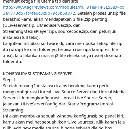
memuat ketiga file utama tsb dari site
http://www.agrreviews.com/modules/m...91&PHPSESSID=cc
3a1773d57fc4fe6c3c9b79c3b5a872
. Setelah proses unzip file
berakhir, kamu akan mendapatkan 3 file .zip penting
(ULiveserver.zip, UMediaserver.zip, dan
StreamingMediaPlayer.zip), sourcecode.zip, dan petunjuk
instalasi (full teks).
Lanjutkan instalasi software dg cara membuka setiap file zip
itu (unzip) ke dlm folder yg terpisah (berupa kompresi file
.msi), lalu jalankan masing2 file eksekusinya (.exe) di setiap
folder itu.
KONFIGURASI STREAMING SERVER
Step-1
Setelah masing2 instalasi di atas berakhir, kamu perlu
mengkonfigurasi Unreal Live Source Server dan Unreal Media
Server. Utk mengkonfigurasi Unreal Live Source Server,
jalankan ULiveServerConfig dari Start>Program>Unreal
Streaming.
Ini akan membuka sebuah window konfigurasi; pd panel kiri,
kamu akan melihat sebuah ikon ‘Live Sources’. Klik-kanan lalu
pilih ‘Add new media source’ hingga sebuah dialog box