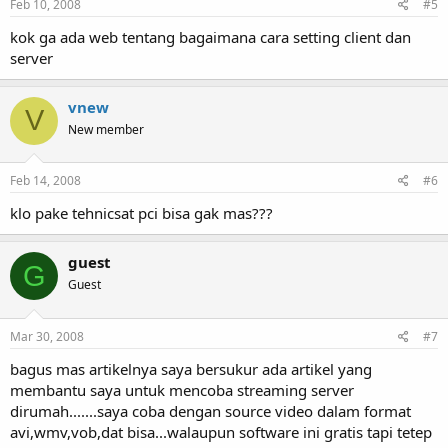
Feb 10, 2008
#5
kok ga ada web tentang bagaimana cara setting client dan
server
vnew
V
New member
Feb 14, 2008
#6
klo pake tehnicsat pci bisa gak mas???
guest
G
Guest
Mar 30, 2008
#7
bagus mas artikelnya saya bersukur ada artikel yang
membantu saya untuk mencoba streaming server
dirumah.......saya coba dengan source video dalam format
avi,wmv,vob,dat bisa...walaupun software ini gratis tapi tetep