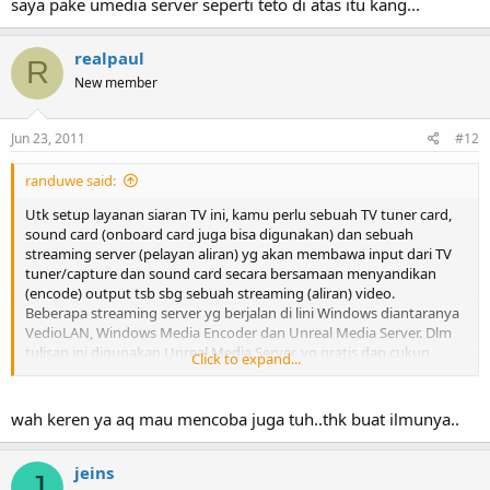
saya pake umedia server seperti teto di atas itu kang...
realpaul
R
New member
Jun 23, 2011
#12
randuwe said:
Utk setup layanan siaran TV ini, kamu perlu sebuah TV tuner card,
sound card (onboard card juga bisa digunakan) dan sebuah
streaming server (pelayan aliran) yg akan membawa input dari TV
tuner/capture dan sound card secara bersamaan menyandikan
(encode) output tsb sbg sebuah streaming (aliran) video.
Beberapa streaming server yg berjalan di lini Windows diantaranya
VedioLAN, Windows Media Encoder dan Unreal Media Server. Dlm
tulisan ini digunakan Unreal Media Server, yg gratis dan cukup
Click to expand...
mudah utk disetup.
Unreal Media Server bisa didownload di
http://www.umediaserver.net/download.html
. Kamu juga bisa
wah keren ya aq mau mencoba juga tuh..thk buat ilmunya..
mencarinya menggunakan search engine. Yg menarik, streaming
server ini bisa dijalankan pd mesin Win 95/98/ME/XP/2000/2003.
Pd sisi server, Unreal Media Server memilki 2 komponen penting.
jeins
J