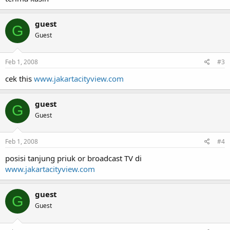
guest
G
Guest
Feb 1, 2008
#3
cek this
www.jakartacityview.com
guest
G
Guest
Feb 1, 2008
#4
posisi tanjung priuk or broadcast TV di
www.jakartacityview.com
guest
G
Guest