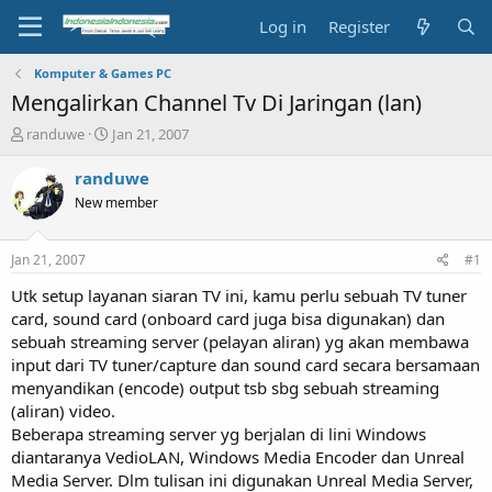
Log in
Register
Komputer & Games PC
Mengalirkan Channel Tv Di Jaringan (lan)
T
S
randuwe
Jan 21, 2007
h
t
r
a
randuwe
e
r
New member
a
t
d
d
s
a
Jan 21, 2007
#1
t
t
a
e
Utk setup layanan siaran TV ini, kamu perlu sebuah TV tuner
r
card, sound card (onboard card juga bisa digunakan) dan
t
sebuah streaming server (pelayan aliran) yg akan membawa
e
input dari TV tuner/capture dan sound card secara bersamaan
r
menyandikan (encode) output tsb sbg sebuah streaming
(aliran) video.
Beberapa streaming server yg berjalan di lini Windows
diantaranya VedioLAN, Windows Media Encoder dan Unreal
Media Server. Dlm tulisan ini digunakan Unreal Media Server,