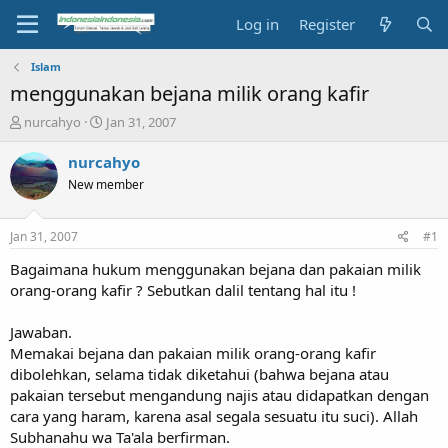
Log in
Register
Islam
menggunakan bejana milik orang kafir
T
S
nurcahyo
Jan 31, 2007
h
t
r
a
nurcahyo
e
r
New member
a
t
d
d
s
a
Jan 31, 2007
#1
t
t
a
e
Bagaimana hukum menggunakan bejana dan pakaian milik
r
orang-orang kafir ? Sebutkan dalil tentang hal itu !
t
e
Jawaban.
r
Memakai bejana dan pakaian milik orang-orang kafir
dibolehkan, selama tidak diketahui (bahwa bejana atau
pakaian tersebut mengandung najis atau didapatkan dengan
cara yang haram, karena asal segala sesuatu itu suci). Allah
Subhanahu wa Ta'ala berfirman.