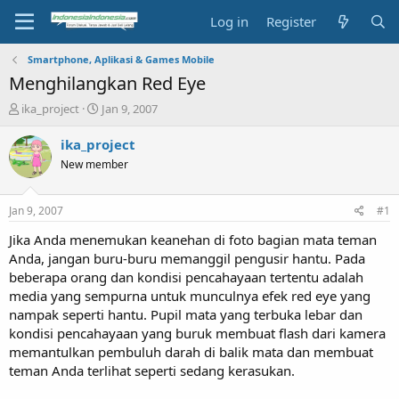
Log in
Register
Smartphone, Aplikasi & Games Mobile
Menghilangkan Red Eye
T
S
ika_project
Jan 9, 2007
h
t
r
a
ika_project
e
r
New member
a
t
d
d
s
a
Jan 9, 2007
#1
t
t
a
e
Jika Anda menemukan keanehan di foto bagian mata teman
r
Anda, jangan buru-buru memanggil pengusir hantu. Pada
t
beberapa orang dan kondisi pencahayaan tertentu adalah
e
media yang sempurna untuk munculnya efek red eye yang
r
nampak seperti hantu. Pupil mata yang terbuka lebar dan
kondisi pencahayaan yang buruk membuat flash dari kamera
memantulkan pembuluh darah di balik mata dan membuat
teman Anda terlihat seperti sedang kerasukan.