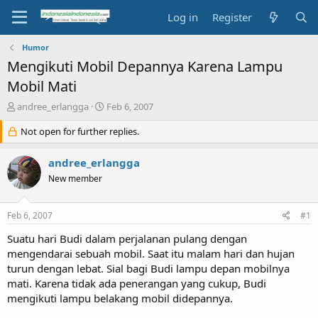
Log in
Register
Humor
Mengikuti Mobil Depannya Karena Lampu
Mobil Mati
T
S
andree_erlangga
Feb 6, 2007
h
t
r
Not open for further replies.
a
e
r
a
t
andree_erlangga
d
d
New member
s
a
t
t
a
e
Feb 6, 2007
#1
r
t
Suatu hari Budi dalam perjalanan pulang dengan
e
mengendarai sebuah mobil. Saat itu malam hari dan hujan
r
turun dengan lebat. Sial bagi Budi lampu depan mobilnya
mati. Karena tidak ada penerangan yang cukup, Budi
mengikuti lampu belakang mobil didepannya.