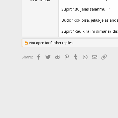
New member
Supir: "Itu jelas salahmu..!"
Budi: "Kok bisa, jelas-jelas a
Supir: "Kau kira ini dimana? di
Not open for further replies.
Facebook
Twitter
Reddit
Pinterest
Tumblr
WhatsApp
Email
Link
Share: