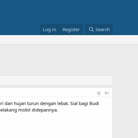
Log in
Register
Search
#1
 dan hujan turun dengan lebat. Sial bagi Budi
belakang mobil didepannya.