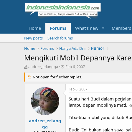
Home
Forums
What's new
Members
New posts
Search forums
Home
Forums
Hanya Ada Di ii
Humor
Mengikuti Mobil Depannya Kare
T
S
andree_erlangga
Feb 6, 2007
h
t
r
Not open for further replies.
a
e
r
a
t
Feb 6, 2007
d
d
s
a
Suatu hari Budi dalam perjala
t
t
lampu depan mobilnya mati. K
a
e
r
Tiba-tiba mobil yang diikuti 
t
andree_erlang
e
ga
Budi: "Ini bukan salah saya, s
r