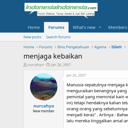
Home
Forums
What's new
Members
New posts
Search forums
Home
Forums
Ilmu Pengetahuan
Agama
Islam
menjaga kebaikan
T
S
nurcahyo
Jan 26, 2007
h
t
r
a
Jan 26, 2007
e
r
Manusia sepatutnya menjaga ke
a
t
d
d
menguraikan benangnya yang sud
s
a
pemintal yang memintal kain w
t
t
ini) tetapi hendaknya kalian t
nurcahyo
a
e
orang-orang yang sebelumnya t
r
New member
menjadi keras” . Artinya : Ba
t
lalu mereka tinggalkan amal-am
e
r