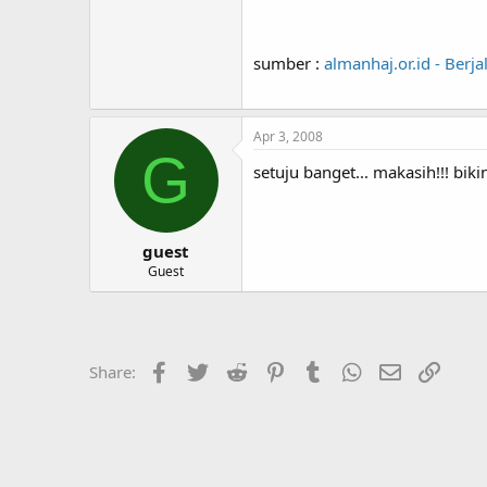
sumber :
almanhaj.or.id - Berj
Apr 3, 2008
G
setuju banget... makasih!!! bik
guest
Guest
Facebook
Twitter
Reddit
Pinterest
Tumblr
WhatsApp
Email
Link
Share: