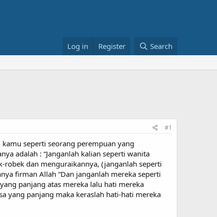
Log in
Register
Search
#1
ah kamu seperti seorang perempuan yang
ya adalah : “Janganlah kalian seperti wanita
k-robek dan menguraikannya, (janganlah seperti
ranya firman Allah “Dan janganlah mereka seperti
yang panjang atas mereka lalu hati mereka
asa yang panjang maka keraslah hati-hati mereka