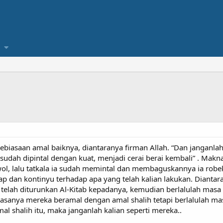
biasaan amal baiknya, diantaranya firman Allah. “Dan janganl
ah dipintal dengan kuat, menjadi cerai berai kembali” . Maknan
ol, lalu tatkala ia sudah memintal dan membaguskannya ia robe
etap dan kontinyu terhadap apa yang telah kalian lakukan. Dianta
elah diturunkan Al-Kitab kepadanya, kemudian berlalulah masa 
hwasanya mereka beramal dengan amal shalih tetapi berlalulah m
al shalih itu, maka janganlah kalian seperti mereka..