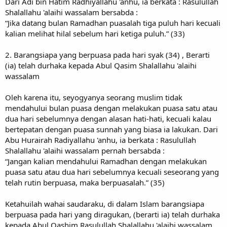
Dari Adi bin Hatim Radhiyallahu 'anhu, ia berkata : Rasulullah
Shalallahu 'alaihi wassalam bersabda :
“Jika datang bulan Ramadhan puasalah tiga puluh hari kecuali
kalian melihat hilal sebelum hari ketiga puluh.” (33)
2. Barangsiapa yang berpuasa pada hari syak (34) , Berarti
(ia) telah durhaka kepada Abul Qasim Shalallahu 'alaihi
wassalam
Oleh karena itu, seyogyanya seorang muslim tidak
mendahului bulan puasa dengan melakukan puasa satu atau
dua hari sebelumnya dengan alasan hati-hati, kecuali kalau
bertepatan dengan puasa sunnah yang biasa ia lakukan. Dari
Abu Hurairah Radiyallahu 'anhu, ia berkata : Rasulullah
Shalallahu 'alaihi wassalam pernah bersabda :
“Jangan kalian mendahului Ramadhan dengan melakukan
puasa satu atau dua hari sebelumnya kecuali seseorang yang
telah rutin berpuasa, maka berpuasalah.” (35)
Ketahuilah wahai saudaraku, di dalam Islam barangsiapa
berpuasa pada hari yang diragukan, (berarti ia) telah durhaka
kepada Abul Qashim Rasulullah Shalallahu 'alaihi wassalam.