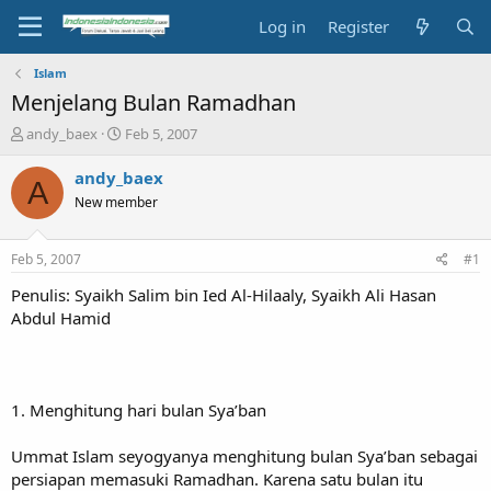
Log in
Register
Islam
Menjelang Bulan Ramadhan
T
S
andy_baex
Feb 5, 2007
h
t
r
a
andy_baex
A
e
r
New member
a
t
d
d
s
a
Feb 5, 2007
#1
t
t
a
e
Penulis: Syaikh Salim bin Ied Al-Hilaaly, Syaikh Ali Hasan
r
Abdul Hamid
t
e
r
1. Menghitung hari bulan Sya’ban
Ummat Islam seyogyanya menghitung bulan Sya’ban sebagai
persiapan memasuki Ramadhan. Karena satu bulan itu