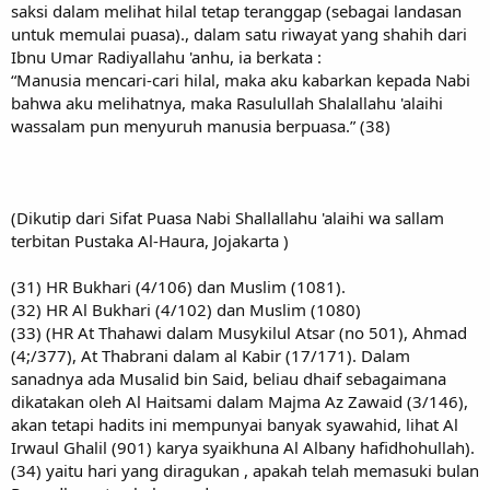
saksi dalam melihat hilal tetap teranggap (sebagai landasan
untuk memulai puasa)., dalam satu riwayat yang shahih dari
Ibnu Umar Radiyallahu 'anhu, ia berkata :
“Manusia mencari-cari hilal, maka aku kabarkan kepada Nabi
bahwa aku melihatnya, maka Rasulullah Shalallahu 'alaihi
wassalam pun menyuruh manusia berpuasa.” (38)
(Dikutip dari Sifat Puasa Nabi Shallallahu 'alaihi wa sallam
terbitan Pustaka Al-Haura, Jojakarta )
(31) HR Bukhari (4/106) dan Muslim (1081).
(32) HR Al Bukhari (4/102) dan Muslim (1080)
(33) (HR At Thahawi dalam Musykilul Atsar (no 501), Ahmad
(4;/377), At Thabrani dalam al Kabir (17/171). Dalam
sanadnya ada Musalid bin Said, beliau dhaif sebagaimana
dikatakan oleh Al Haitsami dalam Majma Az Zawaid (3/146),
akan tetapi hadits ini mempunyai banyak syawahid, lihat Al
Irwaul Ghalil (901) karya syaikhuna Al Albany hafidhohullah).
(34) yaitu hari yang diragukan , apakah telah memasuki bulan