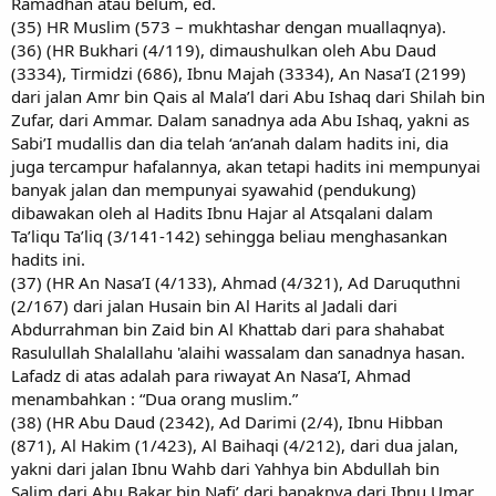
Ramadhan atau belum, ed.
(35) HR Muslim (573 – mukhtashar dengan muallaqnya).
(36) (HR Bukhari (4/119), dimaushulkan oleh Abu Daud
(3334), Tirmidzi (686), Ibnu Majah (3334), An Nasa’I (2199)
dari jalan Amr bin Qais al Mala’l dari Abu Ishaq dari Shilah bin
Zufar, dari Ammar. Dalam sanadnya ada Abu Ishaq, yakni as
Sabi’I mudallis dan dia telah ‘an’anah dalam hadits ini, dia
juga tercampur hafalannya, akan tetapi hadits ini mempunyai
banyak jalan dan mempunyai syawahid (pendukung)
dibawakan oleh al Hadits Ibnu Hajar al Atsqalani dalam
Ta’liqu Ta’liq (3/141-142) sehingga beliau menghasankan
hadits ini.
(37) (HR An Nasa’I (4/133), Ahmad (4/321), Ad Daruquthni
(2/167) dari jalan Husain bin Al Harits al Jadali dari
Abdurrahman bin Zaid bin Al Khattab dari para shahabat
Rasulullah Shalallahu 'alaihi wassalam dan sanadnya hasan.
Lafadz di atas adalah para riwayat An Nasa’I, Ahmad
menambahkan : “Dua orang muslim.”
(38) (HR Abu Daud (2342), Ad Darimi (2/4), Ibnu Hibban
(871), Al Hakim (1/423), Al Baihaqi (4/212), dari dua jalan,
yakni dari jalan Ibnu Wahb dari Yahhya bin Abdullah bin
Salim dari Abu Bakar bin Nafi’ dari bapaknya dari Ibnu Umar,