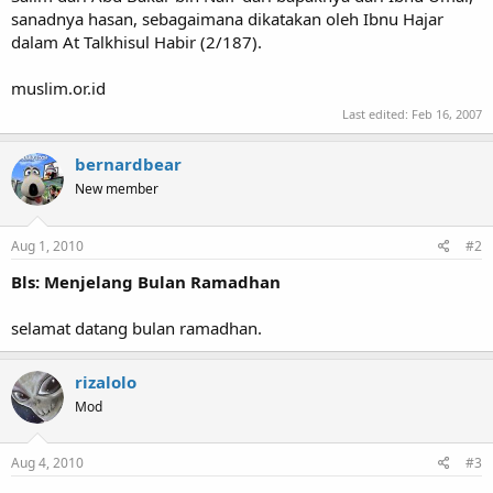
sanadnya hasan, sebagaimana dikatakan oleh Ibnu Hajar
dalam At Talkhisul Habir (2/187).
muslim.or.id
Last edited:
Feb 16, 2007
bernardbear
New member
Aug 1, 2010
#2
Bls: Menjelang Bulan Ramadhan
selamat datang bulan ramadhan.
rizalolo
Mod
Aug 4, 2010
#3