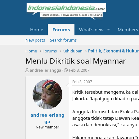
Home
Forums
What's new
Members
New posts
Search forums
Home
Forums
Kehidupan
Politik, Ekonomi & Huku
Menlu Dikritik soal Myanmar
T
S
andree_erlangga
Feb 3, 2007
h
t
r
a
Feb 3, 2007
e
r
Kritik tersebut mengemuka dal
a
t
d
d
Jakarta. Rapat juga dihadiri pa
s
a
t
t
Anggota Komisi I dari Fraksi 
andree_erlang
a
e
anggota tidak tetap Dewan Ke
r
ga
asasi dan demokrasi," katanya.
t
New member
e
r
Hikam mengatakan, tawaran I