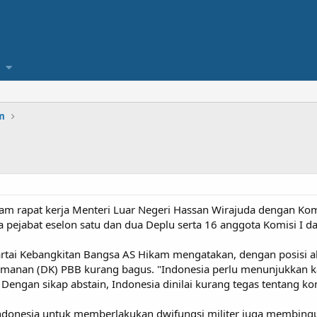
m
am rapat kerja Menteri Luar Negeri Hassan Wirajuda dengan Komi
ra pejabat eselon satu dan dua Deplu serta 16 anggota Komisi I dar
Partai Kebangkitan Bangsa AS Hikam mengatakan, dengan posisi a
amanan (DK) PBB kurang bagus. "Indonesia perlu menunjukkan ka
 Dengan sikap abstain, Indonesia dinilai kurang tegas tentang k
ndonesia untuk memberlakukan dwifungsi militer juga membin