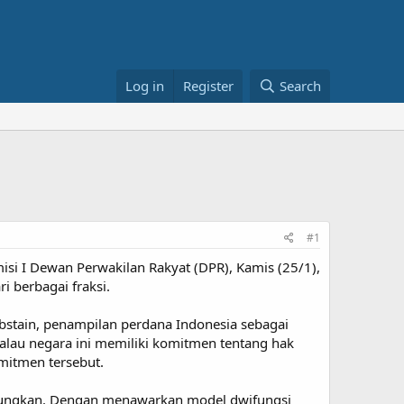
Log in
Register
Search
#1
si I Dewan Perwakilan Rakyat (DPR), Kamis (25/1),
i berbagai fraksi.
bstain, penampilan perdana Indonesia sebagai
lau negara ini memiliki komitmen tentang hak
omitmen tersebut.
gungkan. Dengan menawarkan model dwifungsi