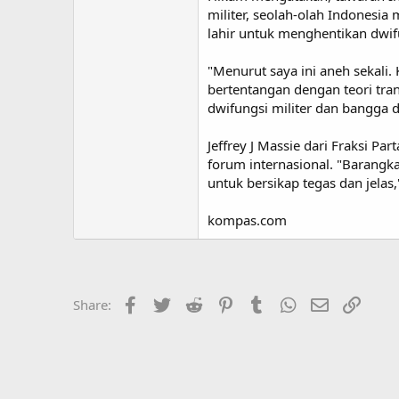
militer, seolah-olah Indonesia
lahir untuk menghentikan dwif
"Menurut saya ini aneh sekali
bertentangan dengan teori tra
dwifungsi militer dan bangga 
Jeffrey J Massie dari Fraksi P
forum internasional. "Barangk
untuk bersikap tegas dan jelas,
kompas.com
Facebook
Twitter
Reddit
Pinterest
Tumblr
WhatsApp
Email
Link
Share: