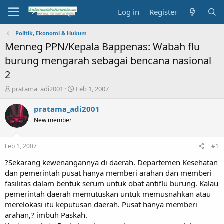
Log in
Register
Politik, Ekonomi & Hukum
Menneg PPN/Kepala Bappenas: Wabah flu
burung mengarah sebagai bencana nasional
2
T
S
pratama_adi2001
Feb 1, 2007
h
t
r
a
pratama_adi2001
e
r
New member
a
t
d
d
s
a
Feb 1, 2007
#1
t
t
a
e
?Sekarang kewenangannya di daerah. Departemen Kesehatan
r
dan pemerintah pusat hanya memberi arahan dan memberi
t
fasilitas dalam bentuk serum untuk obat antiflu burung. Kalau
e
pemerintah daerah memutuskan untuk memusnahkan atau
r
merelokasi itu keputusan daerah. Pusat hanya memberi
arahan,? imbuh Paskah.