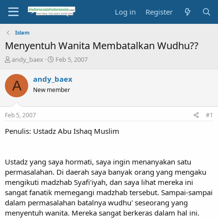
Log in
Register
Islam
Menyentuh Wanita Membatalkan Wudhu??
T
S
andy_baex
Feb 5, 2007
h
t
r
a
andy_baex
A
e
r
New member
a
t
d
d
s
a
Feb 5, 2007
#1
t
t
a
e
Penulis: Ustadz Abu Ishaq Muslim
r
t
e
Ustadz yang saya hormati, saya ingin menanyakan satu
r
permasalahan. Di daerah saya banyak orang yang mengaku
mengikuti madzhab Syafi'iyah, dan saya lihat mereka ini
sangat fanatik memegangi madzhab tersebut. Sampai-sampai
dalam permasalahan batalnya wudhu' seseorang yang
menyentuh wanita. Mereka sangat berkeras dalam hal ini.