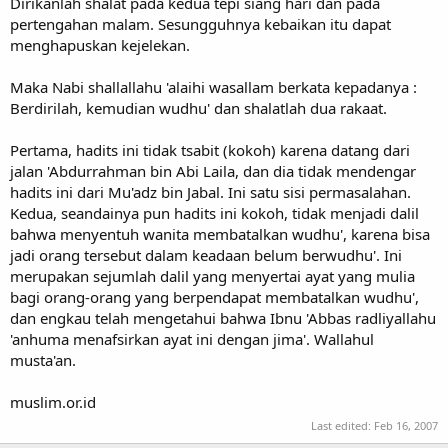
Dirikanlah shalat pada kedua tepi siang hari dan pada
pertengahan malam. Sesungguhnya kebaikan itu dapat
menghapuskan kejelekan.
Maka Nabi shallallahu 'alaihi wasallam berkata kepadanya :
Berdirilah, kemudian wudhu' dan shalatlah dua rakaat.
Pertama, hadits ini tidak tsabit (kokoh) karena datang dari
jalan 'Abdurrahman bin Abi Laila, dan dia tidak mendengar
hadits ini dari Mu'adz bin Jabal. Ini satu sisi permasalahan.
Kedua, seandainya pun hadits ini kokoh, tidak menjadi dalil
bahwa menyentuh wanita membatalkan wudhu', karena bisa
jadi orang tersebut dalam keadaan belum berwudhu'. Ini
merupakan sejumlah dalil yang menyertai ayat yang mulia
bagi orang-orang yang berpendapat membatalkan wudhu',
dan engkau telah mengetahui bahwa Ibnu 'Abbas radliyallahu
'anhuma menafsirkan ayat ini dengan jima'. Wallahul
musta'an.
muslim.or.id
Last edited:
Feb 16, 2007