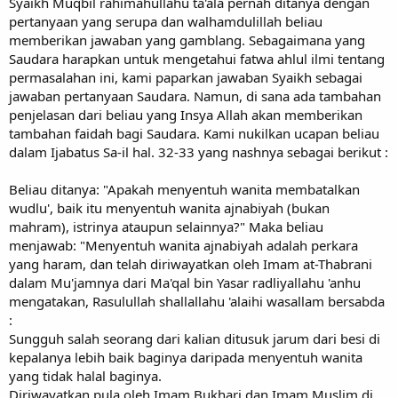
Syaikh Muqbil rahimahullahu ta'ala pernah ditanya dengan
pertanyaan yang serupa dan walhamdulillah beliau
memberikan jawaban yang gamblang. Sebagaimana yang
Saudara harapkan untuk mengetahui fatwa ahlul ilmi tentang
permasalahan ini, kami paparkan jawaban Syaikh sebagai
jawaban pertanyaan Saudara. Namun, di sana ada tambahan
penjelasan dari beliau yang Insya Allah akan memberikan
tambahan faidah bagi Saudara. Kami nukilkan ucapan beliau
dalam Ijabatus Sa-il hal. 32-33 yang nashnya sebagai berikut :
Beliau ditanya: "Apakah menyentuh wanita membatalkan
wudlu', baik itu menyentuh wanita ajnabiyah (bukan
mahram), istrinya ataupun selainnya?" Maka beliau
menjawab: "Menyentuh wanita ajnabiyah adalah perkara
yang haram, dan telah diriwayatkan oleh Imam at-Thabrani
dalam Mu'jamnya dari Ma'qal bin Yasar radliyallahu 'anhu
mengatakan, Rasulullah shallallahu 'alaihi wasallam bersabda
:
Sungguh salah seorang dari kalian ditusuk jarum dari besi di
kepalanya lebih baik baginya daripada menyentuh wanita
yang tidak halal baginya.
Diriwayatkan pula oleh Imam Bukhari dan Imam Muslim di