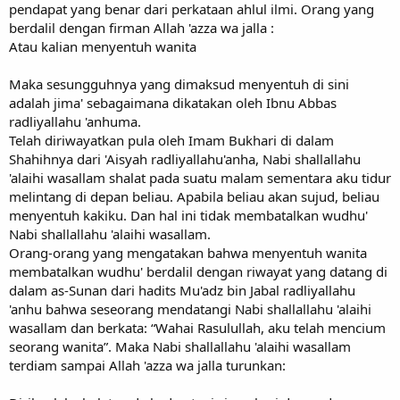
pendapat yang benar dari perkataan ahlul ilmi. Orang yang
berdalil dengan firman Allah 'azza wa jalla :
Atau kalian menyentuh wanita
Maka sesungguhnya yang dimaksud menyentuh di sini
adalah jima' sebagaimana dikatakan oleh Ibnu Abbas
radliyallahu 'anhuma.
Telah diriwayatkan pula oleh Imam Bukhari di dalam
Shahihnya dari 'Aisyah radliyallahu'anha, Nabi shallallahu
'alaihi wasallam shalat pada suatu malam sementara aku tidur
melintang di depan beliau. Apabila beliau akan sujud, beliau
menyentuh kakiku. Dan hal ini tidak membatalkan wudhu'
Nabi shallallahu 'alaihi wasallam.
Orang-orang yang mengatakan bahwa menyentuh wanita
membatalkan wudhu' berdalil dengan riwayat yang datang di
dalam as-Sunan dari hadits Mu'adz bin Jabal radliyallahu
'anhu bahwa seseorang mendatangi Nabi shallallahu 'alaihi
wasallam dan berkata: “Wahai Rasulullah, aku telah mencium
seorang wanita”. Maka Nabi shallallahu 'alaihi wasallam
terdiam sampai Allah 'azza wa jalla turunkan: