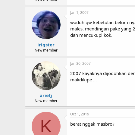
Jan 1, 2007
waduh gw kebetulan belum nya
males, mendingan pake yang 2
dah mencukupi kok.
irigster
New member
Jan 30, 2007
2007 kayaknya dijodohkan denga
makdikipe ...
ariefj
New member
Oct 1, 2019
K
berat nggak masbro?