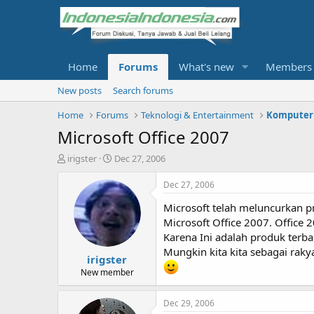
Home
Forums
What's new
Members
New posts
Search forums
Home
Forums
Teknologi & Entertainment
Komputer
Microsoft Office 2007
T
S
irigster
Dec 27, 2006
h
t
r
a
Dec 27, 2006
e
r
Microsoft telah meluncurkan p
a
t
d
d
Microsoft Office 2007. Office 
s
a
Karena Ini adalah produk terba
t
t
Mungkin kita kita sebagai raky
irigster
a
e
r
New member
t
e
Dec 29, 2006
r