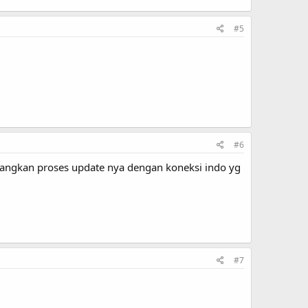
#5
#6
bayangkan proses update nya dengan koneksi indo yg
#7