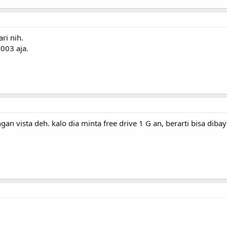
ri nih.
003 aja.
n vista deh. kalo dia minta free drive 1 G an, berarti bisa di