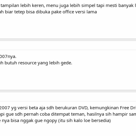
tampilan lebih keren, menu juga lebih simpel tapi mesti banyak
ah biar tetep bisa dibuka pake office versi lama
2007nya.
uh butuh resource yang lebih gede.
e 2007 yg versi beta aja sdh berukuran DVD, kemungkinan Free Dr
api gue sdh pernah coba ditempat teman, hasilnya sih hampir sa
 nya bisa nggak gue ngopy (itu sih kalo loe bersedia)