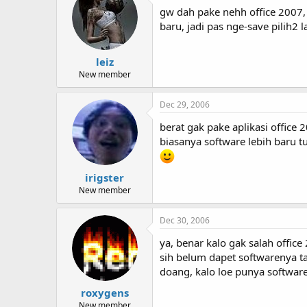
gw dah pake nehh office 2007, 
baru, jadi pas nge-save pilih2 l
leiz
New member
Dec 29, 2006
berat gak pake aplikasi office 
biasanya software lebih baru t
irigster
New member
Dec 30, 2006
ya, benar kalo gak salah offic
sih belum dapet softwarenya t
doang, kalo loe punya software
roxygens
New member