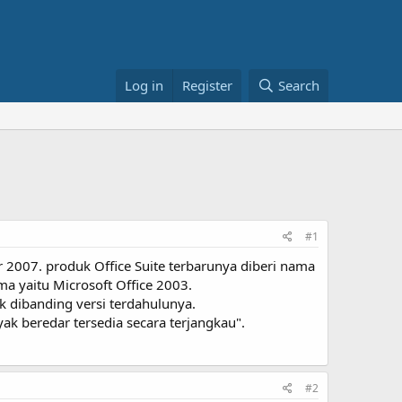
Log in
Register
Search
#1
 2007. produk Office Suite terbarunya diberi nama
ma yaitu Microsoft Office 2003.
k dibanding versi terdahulunya.
ak beredar tersedia secara terjangkau".
#2