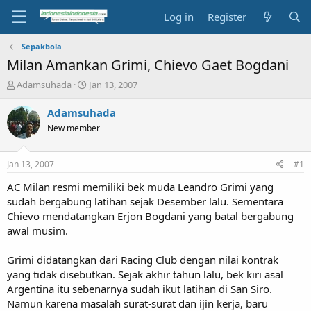
Log in
Register
Sepakbola
Milan Amankan Grimi, Chievo Gaet Bogdani
T
S
Adamsuhada
Jan 13, 2007
h
t
r
a
Adamsuhada
e
r
New member
a
t
d
d
s
a
Jan 13, 2007
#1
t
t
a
e
AC Milan resmi memiliki bek muda Leandro Grimi yang
r
sudah bergabung latihan sejak Desember lalu. Sementara
t
Chievo mendatangkan Erjon Bogdani yang batal bergabung
e
awal musim.
r
Grimi didatangkan dari Racing Club dengan nilai kontrak
yang tidak disebutkan. Sejak akhir tahun lalu, bek kiri asal
Argentina itu sebenarnya sudah ikut latihan di San Siro.
Namun karena masalah surat-surat dan ijin kerja, baru