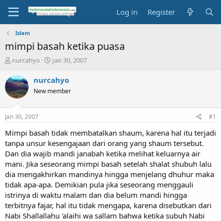
Log in
Register
Islam
mimpi basah ketika puasa
T
S
nurcahyo
Jan 30, 2007
h
t
r
a
nurcahyo
e
r
New member
a
t
d
d
s
a
Jan 30, 2007
#1
t
t
a
e
Mimpi basah tidak membatalkan shaum, karena hal itu terjadi
r
tanpa unsur kesengajaan dari orang yang shaum tersebut.
t
Dan dia wajib mandi janabah ketika melihat keluarnya air
e
mani. Jika seseorang mimpi basah setelah shalat shubuh lalu
r
dia mengakhirkan mandinya hingga menjelang dhuhur maka
tidak apa-apa. Demikian pula jika seseorang menggauli
istrinya di waktu malam dan dia belum mandi hingga
terbitnya fajar, hal itu tidak mengapa, karena disebutkan dari
Nabi Shallallahu 'alaihi wa sallam bahwa ketika subuh Nabi