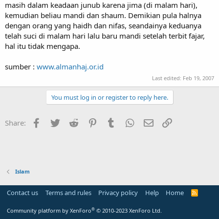
masih dalam keadaan junub karena jima (di malam hari),
kemudian beliau mandi dan shaum. Demikian pula halnya
dengan orang yang haidh dan nifas, seandainya keduanya
telah suci di malam hari lalu baru mandi setelah terbit fajar,
hal itu tidak mengapa.
sumber :
www.almanhaj.or.id
Last edited:
Feb 19, 2007
You must log in or register to reply here.
Facebook
Twitter
Reddit
Pinterest
Tumblr
WhatsApp
Email
Link
Share:
Islam
Contact us
Terms and rules
Privacy policy
Help
Home
R
S
S
®
Community platform by XenForo
© 2010-2023 XenForo Ltd.