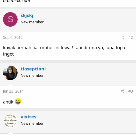
oto.detik.com
skjskj
S
New member
Sep 6, 2012
#2
kayak pernah liat motor ini lewat! tapi dimna ya, lupa-lupa
inget
tiaseptiani
New member
Jun 23, 2014
#3
antik
vixitev
New member