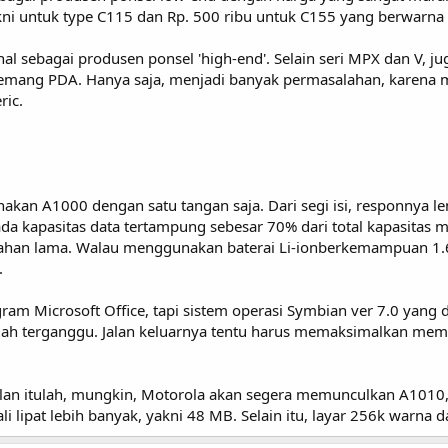
kni untuk type C115 dan Rp. 500 ribu untuk C155 yang berwarna 
al sebagai produsen ponsel 'high-end'. Selain seri MPX dan V, j
 memang PDA. Hanya saja, menjadi banyak permasalahan, karena
ric.
unakan A1000 dengan satu tangan saja. Dari segi isi, responnya 
a kapasitas data tertampung sebesar 70% dari total kapasitas me
ahan lama. Walau menggunakan baterai Li-ionberkemampuan 1.6
.
 Microsoft Office, tapi sistem operasi Symbian ver 7.0 yang dim
ah terganggu. Jalan keluarnya tentu harus memaksimalkan mem
lan itulah, mungkin, Motorola akan segera memunculkan A1010,
 lipat lebih banyak, yakni 48 MB. Selain itu, layar 256k warna 