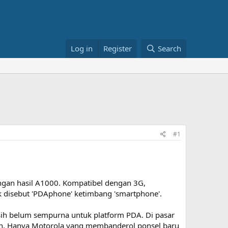
Log in
Register
Search
#1
gan hasil A1000. Kompatibel dengan 3G,
k disebut 'PDAphone' ketimbang 'smartphone'.
sih belum sempurna untuk platform PDA. Di pasar
ah. Hanya Motorola yang membanderol ponsel baru