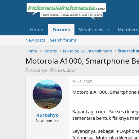
Home
Forums
What's new
Members
New posts
Search forums
Home
Forums
Teknologi & Entertainment
Smartphon
Motorola A1000, Smartphone
T
S
nurcahyo
Feb 6, 2007
h
t
r
a
Feb 6, 2007
e
r
Motorola A1000, Smartphon
a
t
d
d
s
a
t
t
KapanLagi.com - Sukses di ne
nurcahyo
a
e
sementara bentuk fisiknya men
r
New member
t
Sayangnya, sebagai 'PDAphone
e
r
Indonesia, Motorola dikenal 