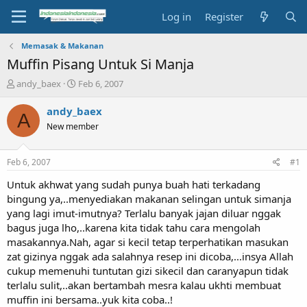
Log in
Register
Memasak & Makanan
Muffin Pisang Untuk Si Manja
T
S
andy_baex
Feb 6, 2007
h
t
r
a
andy_baex
A
e
r
New member
a
t
d
d
s
a
Feb 6, 2007
#1
t
t
a
e
Untuk akhwat yang sudah punya buah hati terkadang
r
bingung ya,..menyediakan makanan selingan untuk simanja
t
yang lagi imut-imutnya? Terlalu banyak jajan diluar nggak
e
bagus juga lho,..karena kita tidak tahu cara mengolah
r
masakannya.Nah, agar si kecil tetap terperhatikan masukan
zat gizinya nggak ada salahnya resep ini dicoba,...insya Allah
cukup memenuhi tuntutan gizi sikecil dan caranyapun tidak
terlalu sulit,..akan bertambah mesra kalau ukhti membuat
muffin ini bersama..yuk kita coba..!