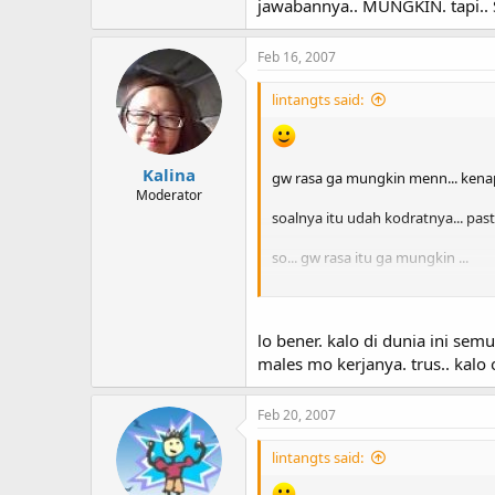
jawabannya.. MUNGKIN. tapi.. S
Feb 16, 2007
lintangts said:
Kalina
gw rasa ga mungkin menn... kenap
Moderator
soalnya itu udah kodratnya... past
so... gw rasa itu ga mungkin ...
sebab .. kalo di dunia ini .. baik
ga ada kan .. !!! ..
lo bener. kalo di dunia ini se
males mo kerjanya. trus.. kalo
yaa... paling ga kita mesti terima
di tentukan ... makanya adanya.. 
Feb 20, 2007
tp .... roda .. waktu terus berputar..
lintangts said:
nanti akan tiba masanya.. saat sem