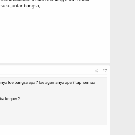
r suku,antar bangsa,
#7
nanya loe bangsa apa ? loe agamanya apa ? tapi semua
a kerjain ?