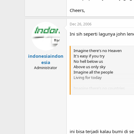
Cheers,
Dec 26, 2006
Ini sih seperti lagunya john le
Imagine there's no Heaven
indonesiaindon
It's easy if you try
No hell below us
esia
Above us only sky
Administrator
Imagine all the people
Living for today
Imagine there's no countries
It isn't hard to do
Nothing to kill or die for
And no religion too
Imagine all the people
Living life in peace
You may say that I'm a dreamer
ini bisa terjadi kalau bumi d
But I'm not the only one