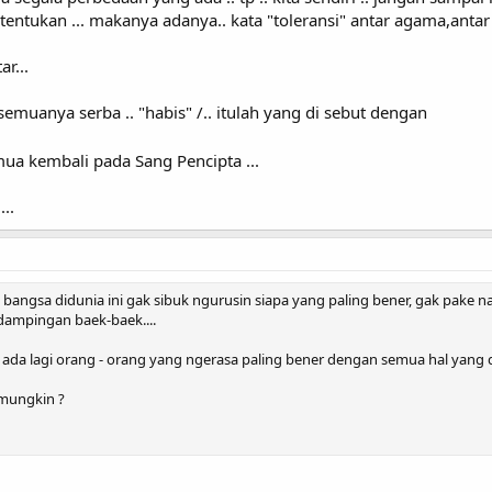
 tentukan ... makanya adanya.. kata "toleransi" antar agama,anta
ar...
semuanya serba .. "habis" /.. itulah yang di sebut dengan
ua kembali pada Sang Pencipta ...
...
bangsa didunia ini gak sibuk ngurusin siapa yang paling bener, gak pake 
dampingan baek-baek....
 ada lagi orang - orang yang ngerasa paling bener dengan semua hal yang di
 mungkin ?