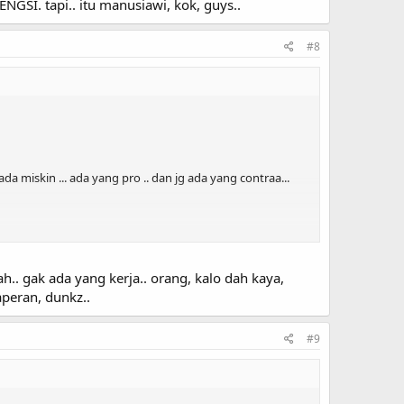
GSI. tapi.. itu manusiawi, kok, guys..
#8
a miskin ... ada yang pro .. dan jg ada yang contraa...
tuh kan ...
.. gak ada yang kerja.. orang, kalo dah kaya,
aperan, dunkz..
 .. kalo memang .. itu .. tidak melebihi batasan yang telah
#9