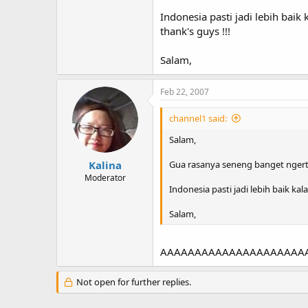
Indonesia pasti jadi lebih bai
thank's guys !!!
Salam,
Feb 22, 2007
channel1 said:
Salam,
Kalina
Gua rasanya seneng banget ngertii
Moderator
Indonesia pasti jadi lebih baik k
Salam,
AAAAAAAAAAAAAAAAAAAAAAMIIII
Not open for further replies.