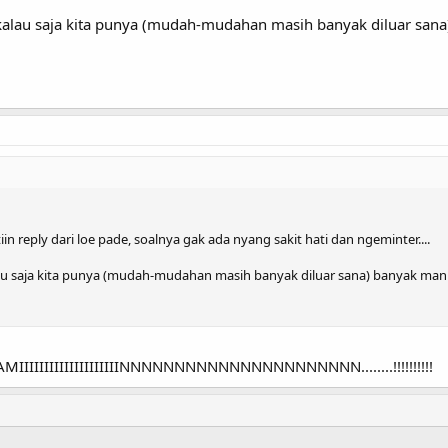
k kalau saja kita punya (mudah-mudahan masih banyak diluar sana
n reply dari loe pade, soalnya gak ada nyang sakit hati dan ngeminter....
alau saja kita punya (mudah-mudahan masih banyak diluar sana) banyak manus
IIIIIIIIIIIIIIIINNNNNNNNNNNNNNNNNNNNNN........!!!!!!!!!!