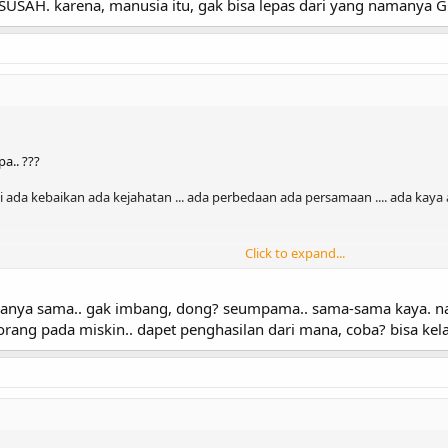
USAH. karena, manusia itu, gak bisa lepas dari yang namanya GEN
a.. ???
i ada kebaikan ada kejahatan ... ada perbedaan ada persamaan .... ada kaya ad
Click to expand...
 semua.. dan kaya semua... so.. sapa donk .. nanti yang membutuhkan dan di bu
muanya sama.. gak imbang, dong? seumpama.. sama-sama kaya. nah
 orang pada miskin.. dapet penghasilan dari mana, coba? bisa kel
 segala perbedaan yang ada .. tp .. kita sendiri .. jangan sampai membeda2kan
kata "toleransi" antar agama,antar suku,antar bangsa,
.
uanya serba .. "habis" /.. itulah yang di sebut dengan