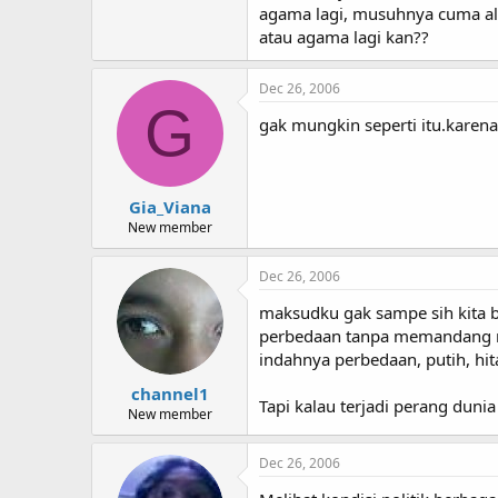
I hope someday you'll join us
agama lagi, musuhnya cuma alie
And the world will be as one
atau agama lagi kan??
Imagine no possessions
Dec 26, 2006
I wonder if you can
G
No need for greed or hunger
gak mungkin seperti itu.karena
A brotherhood of man
Imagine all the people
Sharing all the world
Gia_Viana
You may say that I'm a dreamer
New member
But I'm not the only one
I hope someday you'll join us
And the world will live as one
Dec 26, 2006
maksudku gak sampe sih kita b
perbedaan tanpa memandang mana
indahnya perbedaan, putih, hit
channel1
Tapi kalau terjadi perang dunia 
New member
Dec 26, 2006