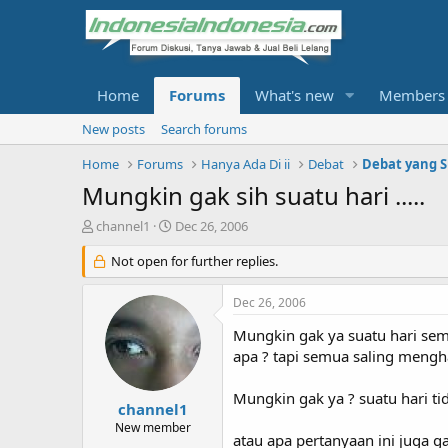
Home
Forums
What's new
Members
New posts
Search forums
Home
Forums
Hanya Ada Di ii
Debat
Debat yang S
Mungkin gak sih suatu hari .....
T
S
channel1
Dec 26, 2006
h
t
r
Not open for further replies.
a
e
r
a
t
Dec 26, 2006
d
d
s
a
Mungkin gak ya suatu hari sem
t
t
apa ? tapi semua saling mengh
a
e
r
Mungkin gak ya ? suatu hari ti
t
channel1
e
New member
atau apa pertanyaan ini juga 
r