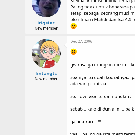
Melihat kondisi politik berbaga
Paling tidak untuk beberapa p
Tetapi sebagai seorang musli
oleh Imam Mahdi dan Isa A.S. 
irigster
New member
Dec 27, 2006
gw rasa ga mungkin menn... ke
lintangts
soalnya itu udah kodratnya... p
New member
ada yang contraa...
so... gw rasa itu ga mungkin ...
sebab .. kalo di dunia ini .. b
ga ada kan .. !!! ..
yaa... paling ga kita mesti ter