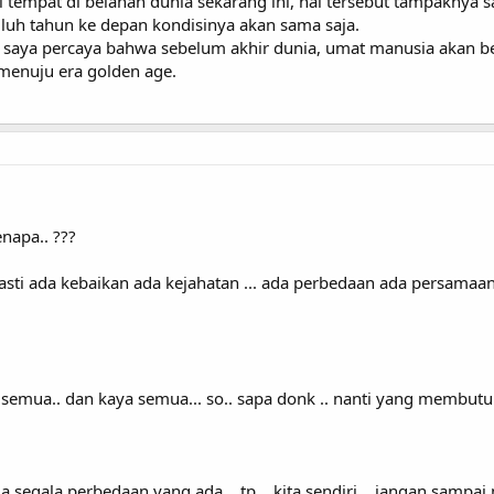
i tempat di belahan dunia sekarang ini, hal tersebut tampaknya sa
uluh tahun ke depan kondisinya akan sama saja.
m saya percaya bahwa sebelum akhir dunia, umat manusia akan 
menuju era golden age.
napa.. ???
asti ada kebaikan ada kejahatan ... ada perbedaan ada persamaan .
aik semua.. dan kaya semua... so.. sapa donk .. nanti yang membutu
ima segala perbedaan yang ada .. tp .. kita sendiri .. jangan sampa