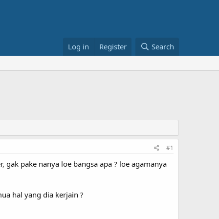
Log in
Register
Search
#1
er, gak pake nanya loe bangsa apa ? loe agamanya
ua hal yang dia kerjain ?