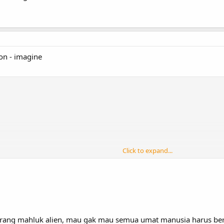
non - imagine
Click to expand...
i serang mahluk alien, mau gak mau semua umat manusia harus b