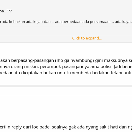
kembali pada Sang Pencipta ...
a.. ???
i ada kebaikan ada kejahatan ... ada perbedaan ada persamaan .... ada kaya ad
Click to expand...
 semua.. dan kaya semua... so.. sapa donk .. nanti yang membutuhkan dan di bu
iptakan berpasang-pasangan (lho ga nyambung) gini maksudnya se
 segala perbedaan yang ada .. tp .. kita sendiri .. jangan sampai membeda2kan
nnya orang miskin, perampok pasangannya ama polisi. Jadi bener
kata "toleransi" antar agama,antar suku,antar bangsa,
edaan itu diciptakan bukan untuk membeda-bedakan tetapi untuk
.
uanya serba .. "habis" /.. itulah yang di sebut dengan
kembali pada Sang Pencipta ...
iin reply dari loe pade, soalnya gak ada nyang sakit hati dan ng