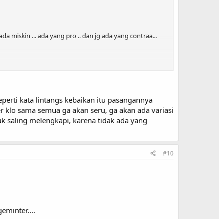
a miskin ... ada yang pro .. dan jg ada yang contraa...
tuh kan ...
perti kata lintangs kebaikan itu pasangannya
 .. kalo memang .. itu .. tidak melebihi batasan yang telah
 klo sama semua ga akan seru, ga akan ada variasi
 saling melengkapi, karena tidak ada yang
#10
eminter....