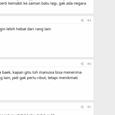
erti kemabli ke zaman batu lagi, gak ada negara
#3
in lebih hebat dari rang lain
#4
a baek, kapan gitu loh manusia bisa menerima
ain, jadi gak perlu ribut, tetapi menikmati
#5