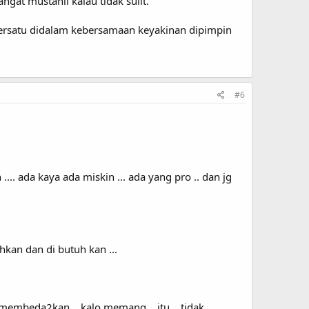
ngat mustahil kalau tidak sulit.
bersatu didalam kebersamaan keyakinan dipimpin
#6
... ada kaya ada miskin ... ada yang pro .. dan jg
hkan dan di butuh kan ...
i membeda2kan .. kalo memang .. itu .. tidak