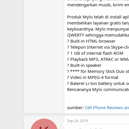
mendengarkan musik, kirim ema
Produk Mylo telah di install a
membelikan layanan gratis tan
keyboardnya. Mylo menpunyai 
QWERTY sehingga memudahkan an
? Built-in HTML-browser
? Telepon Internet via Skype-cli
? 1 GB of internal flash ROM
? Playback MP3, ATRAC or WMA
? Built-in speaker
? **** for Memory Stick Duo s
? Video in MPEG-4 format
? Baterei Li-Ion battery untuk
Rencananya Mylo communicator
sumber:
Cell Phone Reviews a
Sep 24, 2019