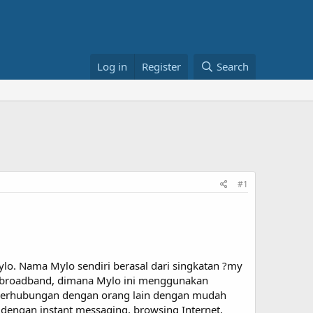
Log in
Register
Search
#1
. Nama Mylo sendiri berasal dari singkatan ?my
i broadband, dimana Mylo ini menggunakan
t berhubungan dengan orang lain dengan mudah
dengan instant messaging, browsing Internet,