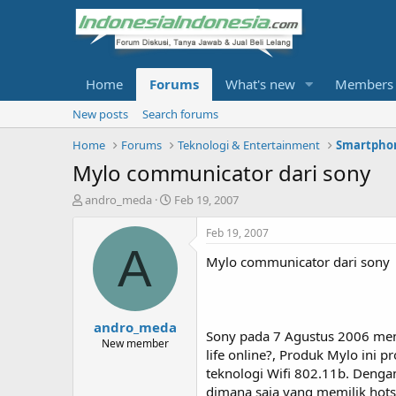
Home
Forums
What's new
Members
New posts
Search forums
Home
Forums
Teknologi & Entertainment
Smartphon
Mylo communicator dari sony
T
S
andro_meda
Feb 19, 2007
h
t
r
a
Feb 19, 2007
e
r
A
Mylo communicator dari sony
a
t
d
d
s
a
t
t
andro_meda
a
e
Sony pada 7 Agustus 2006 men
r
New member
life online?, Produk Mylo in
t
teknologi Wifi 802.11b. Denga
e
r
dimana saja yang memilik hots