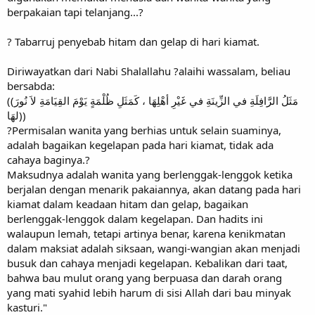
berpakaian tapi telanjang...?
? Tabarruj penyebab hitam dan gelap di hari kiamat.
Diriwayatkan dari Nabi Shalallahu ?alaihi wassalam, beliau
bersabda:
((مَثَلُ الرَّافِلَةِ في الزِّينَةِ في غَيْرِ أهْلِهَا ، كَمَثَلِ ظُلْمَةٍ يَوْمَ القِيَامَةِ لاَ نُورَ
لهَا))
?Permisalan wanita yang berhias untuk selain suaminya,
adalah bagaikan kegelapan pada hari kiamat, tidak ada
cahaya baginya.?
Maksudnya adalah wanita yang berlenggak-lenggok ketika
berjalan dengan menarik pakaiannya, akan datang pada hari
kiamat dalam keadaan hitam dan gelap, bagaikan
berlenggak-lenggok dalam kegelapan. Dan hadits ini
walaupun lemah, tetapi artinya benar, karena kenikmatan
dalam maksiat adalah siksaan, wangi-wangian akan menjadi
busuk dan cahaya menjadi kegelapan. Kebalikan dari taat,
bahwa bau mulut orang yang berpuasa dan darah orang
yang mati syahid lebih harum di sisi Allah dari bau minyak
kasturi."