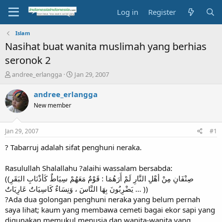
Log in
Register
Islam
Nasihat buat wanita muslimah yang berhias
seronok 2
T
S
andree_erlangga
Jan 29, 2007
h
t
r
a
andree_erlangga
e
r
New member
a
t
d
d
s
a
Jan 29, 2007
#1
t
t
a
e
? Tabarruj adalah sifat penghuni neraka.
r
t
Rasulullah Shalallahu ?alaihi wassalam bersabda:
e
((صِنْفَانِ مِنْ أهْلِ النَّارِ لَمْ أَرَهُمَا : قَوْمٌ مَعَهُمْ سِيَاطٌ كَأذْنَابِ البَقَرِ
r
يَضْرِبُونَ بِهَا النَّاسَ ، وَنِسَاءٌ كَاسِيَاتٌ عَارِيَاتٌ ... ))
?Ada dua golongan penghuni neraka yang belum pernah
saya lihat; kaum yang membawa cemeti bagai ekor sapi yang
digunakan memukul menusia dan wanita-wanita yang