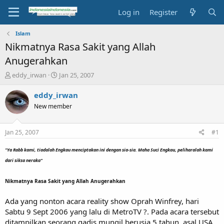
Log in
Register
Islam
Nikmatnya Rasa Sakit yang Allah
Anugerahkan
T
S
eddy_irwan
Jan 25, 2007
h
t
r
a
eddy_irwan
e
r
New member
a
t
d
d
s
a
Jan 25, 2007
#1
t
t
a
e
"Ya Rabb kami, tiadalah Engkau menciptakan ini dengan sia-sia. Maha Suci Engkau, peliharalah kami
r
dari siksa neraka"
t
e
Nikmatnya Rasa Sakit yang Allah Anugerahkan
r
Ada yang nonton acara reality show Oprah Winfrey, hari
Sabtu 9 Sept 2006 yang lalu di MetroTV ?. Pada acara tersebut
ditampilkan seorang gadis mungil berusia 5 tahun, asal USA,