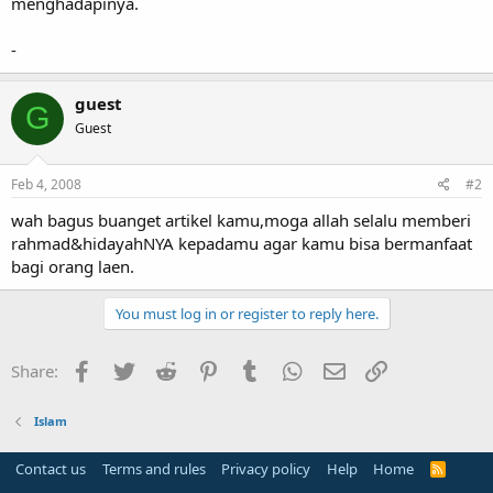
menghadapinya.
-
guest
G
Guest
Feb 4, 2008
#2
wah bagus buanget artikel kamu,moga allah selalu memberi
rahmad&hidayahNYA kepadamu agar kamu bisa bermanfaat
bagi orang laen.
You must log in or register to reply here.
Facebook
Twitter
Reddit
Pinterest
Tumblr
WhatsApp
Email
Link
Share:
Islam
Contact us
Terms and rules
Privacy policy
Help
Home
R
S