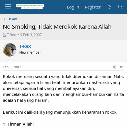
Log in
Register
Islam
No Smoking, Tidak Merokok Karena Allah
T
S
T-Rex
Feb 3, 2007
h
t
r
a
T-Rex
e
r
New member
a
t
d
d
s
a
Feb 3, 2007
#1
t
t
a
e
Rokok memang sesuatu yang tidak ditemukan di zaman Nabi,
r
akan tetapi agama Islam telah menurunkan nash-nash yang
t
universal, semua hal yang membahayakan diri,
e
mencelakakan orang lain dan menghambur-hamburkan harta
r
adalah hal yang haram.
Berikut ini dalil-dalil yang menunjukkan keharaman rokok
1. Firman Allah: