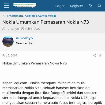
Log in
Register
Smartphone, Aplikasi & Games Mobile
Nokia Umumkan Pemasaran Nokia N73
T
S
nurcahyo
Feb 6, 2007
h
t
r
a
nurcahyo
e
r
New member
a
t
d
d
s
a
Feb 6, 2007
#1
t
t
a
e
Nokia Umumkan Pemasaran Nokia N73
r
t
e
r
KapanLagi.com - Nokia mengumumkan telah mulai
memasarkan Nokia N73, sebuah handset berteknologi
multimedia dengan fitur-fitur fotografi terkini dan speaker
stereo terintegrasi untuk kepuasan audio. Nokia N73 juga
menyediakan sebuah kamera auto-focus terintegrasi beroptik