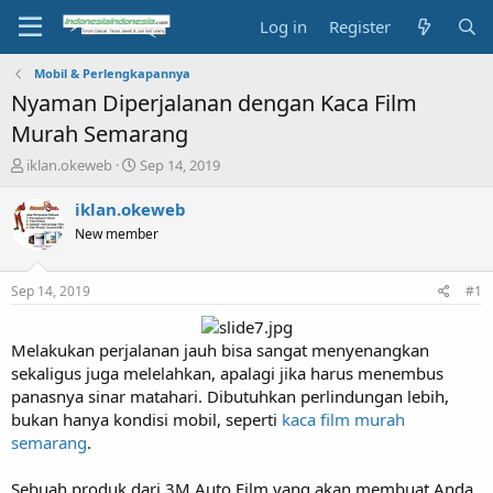
Log in
Register
Mobil & Perlengkapannya
Nyaman Diperjalanan dengan Kaca Film
Murah Semarang
T
S
iklan.okeweb
Sep 14, 2019
h
t
r
a
iklan.okeweb
e
r
New member
a
t
d
d
s
a
Sep 14, 2019
#1
t
t
a
e
r
Melakukan perjalanan jauh bisa sangat menyenangkan
t
sekaligus juga melelahkan, apalagi jika harus menembus
e
panasnya sinar matahari. Dibutuhkan perlindungan lebih,
r
bukan hanya kondisi mobil, seperti
kaca film murah
semarang
.
Sebuah produk dari 3M Auto Film yang akan membuat Anda