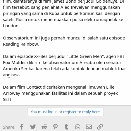
film, diantaranya di film James Bond berjudul GoldenEye. Di
film tersebut, sang penjahat Alec Trevelyan menggunakan
piringan yang sama di Kuba untuk berkomunikasi dengan
satelit Rusia untuk menembakkan pulsa elektromagnetik ke
London.
Observatorium ini juga pernah muncul di salah satu episode
Reading Rainbow.
Dalam episode X-Files berjudul "Little Green Men", agen FBI
Fox Mulder dikirim ke observatorium Arecibo oleh senator
Amerika Serikat karena telah ada kontak dengan mahluk luar
angkasa.
Dalam film Contact diceritakan mengenai ilmuwan Ellie
Arroway menggunakan fasilitas ini dalam sebuah proyek
SETI.
You must log in or register to reply here.
Facebook
Twitter
Reddit
Pinterest
Tumblr
WhatsApp
Email
Link
Share: