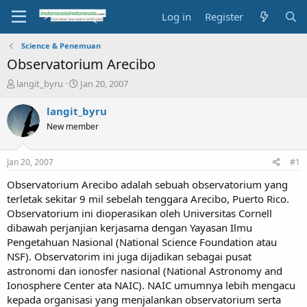
Log in
Register
Science & Penemuan
Observatorium Arecibo
T
S
langit_byru
Jan 20, 2007
h
t
r
a
langit_byru
e
r
New member
a
t
d
d
s
a
Jan 20, 2007
#1
t
t
a
e
Observatorium Arecibo adalah sebuah observatorium yang
r
terletak sekitar 9 mil sebelah tenggara Arecibo, Puerto Rico.
t
Observatorium ini dioperasikan oleh Universitas Cornell
e
dibawah perjanjian kerjasama dengan Yayasan Ilmu
r
Pengetahuan Nasional (National Science Foundation atau
NSF). Observatorim ini juga dijadikan sebagai pusat
astronomi dan ionosfer nasional (National Astronomy and
Ionosphere Center ata NAIC). NAIC umumnya lebih mengacu
kepada organisasi yang menjalankan observatorium serta