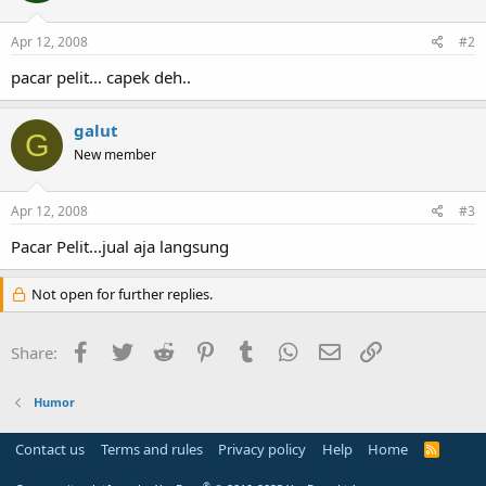
Apr 12, 2008
#2
pacar pelit... capek deh..
galut
G
New member
Apr 12, 2008
#3
Pacar Pelit...jual aja langsung
Not open for further replies.
Facebook
Twitter
Reddit
Pinterest
Tumblr
WhatsApp
Email
Link
Share:
Humor
Contact us
Terms and rules
Privacy policy
Help
Home
R
S
S
®