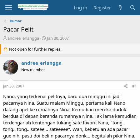
Log in
Register
Humor
Pacar Pelit
T
S
andree_erlangga
Jan 30, 2007
h
t
r
Not open for further replies.
a
e
r
a
t
andree_erlangga
d
d
New member
s
a
t
t
a
e
Jan 30, 2007
#1
r
t
Nano, yang terkenal pelitnya, baru dua minggu ini jadi
e
pacarnya Nina. Suatu malam Minggu, pertama kali Nano
r
datang apel ke rumahnya Nina. Kemudian mereka duduk
berdua di depan beranda rumahnya Nina. Tak lama kemudian
terdengarlah kentongan tukang sate favorit Nina, "tong..
tong.. tong.. sateee... sateeeee". Wah, kebetulan ada pacar
gue nih, pasti doi beliin pacarnya donk... begitulah pikir Nina.