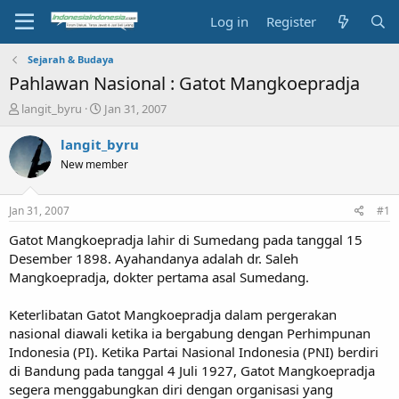
Log in
Register
Sejarah & Budaya
Pahlawan Nasional : Gatot Mangkoepradja
T
S
langit_byru
Jan 31, 2007
h
t
r
a
langit_byru
e
r
New member
a
t
d
d
s
a
Jan 31, 2007
#1
t
t
a
e
Gatot Mangkoepradja lahir di Sumedang pada tanggal 15
r
Desember 1898. Ayahandanya adalah dr. Saleh
t
Mangkoepradja, dokter pertama asal Sumedang.
e
r
Keterlibatan Gatot Mangkoepradja dalam pergerakan
nasional diawali ketika ia bergabung dengan Perhimpunan
Indonesia (PI). Ketika Partai Nasional Indonesia (PNI) berdiri
di Bandung pada tanggal 4 Juli 1927, Gatot Mangkoepradja
segera menggabungkan diri dengan organisasi yang