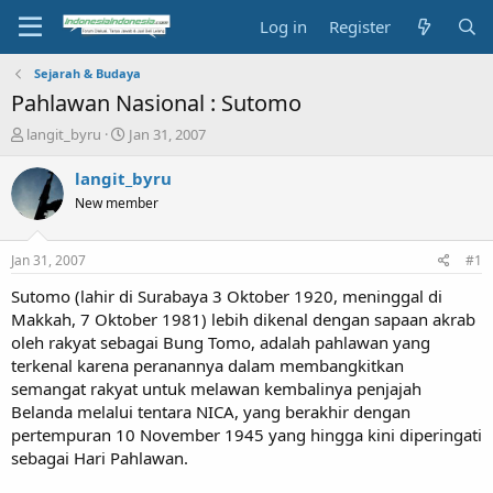
Log in
Register
Sejarah & Budaya
Pahlawan Nasional : Sutomo
T
S
langit_byru
Jan 31, 2007
h
t
r
a
langit_byru
e
r
New member
a
t
d
d
s
a
Jan 31, 2007
#1
t
t
a
e
Sutomo (lahir di Surabaya 3 Oktober 1920, meninggal di
r
Makkah, 7 Oktober 1981) lebih dikenal dengan sapaan akrab
t
oleh rakyat sebagai Bung Tomo, adalah pahlawan yang
e
terkenal karena peranannya dalam membangkitkan
r
semangat rakyat untuk melawan kembalinya penjajah
Belanda melalui tentara NICA, yang berakhir dengan
pertempuran 10 November 1945 yang hingga kini diperingati
sebagai Hari Pahlawan.