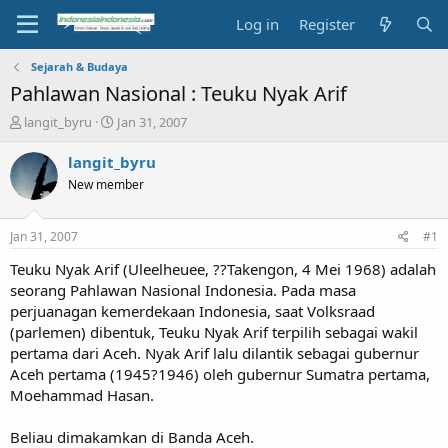
Log in
Register
Sejarah & Budaya
Pahlawan Nasional : Teuku Nyak Arif
T
S
langit_byru
Jan 31, 2007
h
t
r
a
langit_byru
e
r
New member
a
t
d
d
s
a
Jan 31, 2007
#1
t
t
a
e
Teuku Nyak Arif (Uleelheuee, ??Takengon, 4 Mei 1968) adalah
r
seorang Pahlawan Nasional Indonesia. Pada masa
t
perjuanagan kemerdekaan Indonesia, saat Volksraad
e
(parlemen) dibentuk, Teuku Nyak Arif terpilih sebagai wakil
r
pertama dari Aceh. Nyak Arif lalu dilantik sebagai gubernur
Aceh pertama (1945?1946) oleh gubernur Sumatra pertama,
Moehammad Hasan.
Beliau dimakamkan di Banda Aceh.