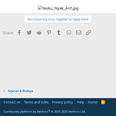
You must log in or register to reply here.
Facebook
Twitter
Reddit
Pinterest
Tumblr
WhatsApp
Email
Link
Share:
Sejarah & Budaya
Contact us
Terms and rules
Privacy policy
Help
Home
R
S
S
®
Community platform by XenForo
© 2010-2023 XenForo Ltd.