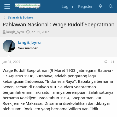
Log in
Register
Sejarah & Budaya
Pahlawan Nasional : Wage Rudolf Soepratman
T
S
langit_byru
Jan 31, 2007
h
t
r
a
langit_byru
e
r
New member
a
t
d
d
s
a
Jan 31, 2007
#1
t
t
a
e
Wage Rudolf Soepratman (9 Maret 1903, Jatinegara, Batavia -
r
17 Agustus 1938, Surabaya) adalah pengarang lagu
t
kebangsaan Indonesia, "Indonesia Raya". Bapaknya bernama
e
Senen, sersan di Batalyon VIII. Saudara Soepratman
r
berjumlah enam, laki satu, lainnya perempuan. Salah satunya
bernama Roekijem. Pada tahun 1914, Soepratman ikut
Roekijem ke Makassar. Di sana ia disekolahkan dan dibiayai
oleh suami Roekijem yang bernama Willem van Eldik.