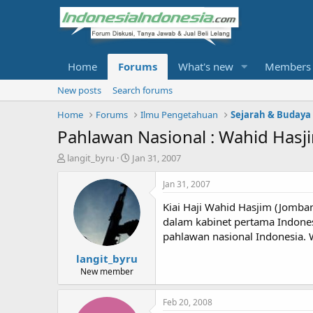
Home
Forums
What's new
Members
New posts
Search forums
Home
Forums
Ilmu Pengetahuan
Sejarah & Budaya
Pahlawan Nasional : Wahid Hasj
T
S
langit_byru
Jan 31, 2007
h
t
r
a
Jan 31, 2007
e
r
Kiai Haji Wahid Hasjim (Jomba
a
t
d
d
dalam kabinet pertama Indones
s
a
pahlawan nasional Indonesia.
t
t
langit_byru
a
e
r
New member
t
e
Feb 20, 2008
r