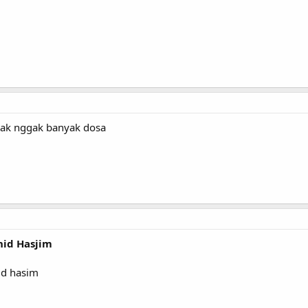
nak nggak banyak dosa
hid Hasjim
id hasim