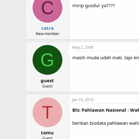
C
mirip gusdur ya????
catra
New member
May 2, 2008
G
masih muda udah mati. tapi e
guest
Guest
Jan 19, 2010
T
Bls: Pahlawan Nasional : Wa
berikan biodata pahlawan wah
tamu
Guest