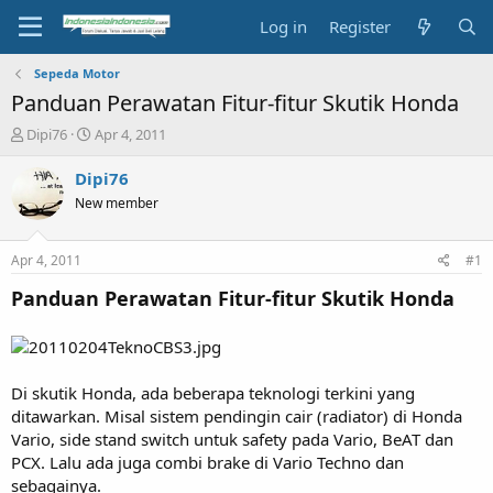
Log in
Register
Sepeda Motor
Panduan Perawatan Fitur-fitur Skutik Honda
T
S
Dipi76
Apr 4, 2011
h
t
r
a
Dipi76
e
r
New member
a
t
d
d
s
a
Apr 4, 2011
#1
t
t
a
e
Panduan Perawatan Fitur-fitur Skutik Honda
r
t
e
r
Di skutik Honda, ada bebe­rapa teknologi terkini yang
ditawarkan. Misal sistem pendingin cair (radiator) di Honda
Vario, side stand switch untuk safety pada Vario, BeAT dan
PCX. Lalu ada juga combi brake di Vario Techno dan
sebagainya.