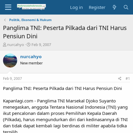
Log in
Register
Politik, Ekonomi & Hukum
Panglima TNI: Peserta Pilkada dari TNI Harus
Pensiun Dini
T
S
nurcahyo
Feb 9, 2007
h
t
r
a
nurcahyo
e
r
New member
a
t
d
d
s
a
Feb 9, 2007
#1
t
t
a
e
Panglima TNI: Peserta Pilkada dari TNI Harus Pensiun Dini
r
t
Kapanlagi.com - Panglima TNI Marsekal Djoko Suyanto
e
menegaskan, anggota Tentara Nasional Indonesia (TNI) yang
r
ikut pencalonan dalam proses Pemilihan Kepala Daerah
(Pilkada), harus mengundurkan diri dari kedinasannya di TNI
dan tidak dapat kembali lagi berdinas di militer apabila tidka
terpilih.