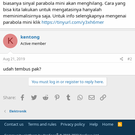
biasanya sinyal parabola mini akan menghilang. Cara yang
bisa kita lakukan untuk mengatasinya hanyalah
meminimalisirnya saja. Untuk info selengkapnya mengenai
parabola mini klik
https://tinyurl.com/y3xh6mer
kentong
K
Active member
Aug 21, 2019
#2
udah tembus pak?
You must log in or register to reply here.
Facebook
Twitter
Reddit
Pinterest
Tumblr
WhatsApp
Email
Link
Share:
Elektronik
Contact us
Terms and rules
Privacy policy
Help
Home
R
S
S
®