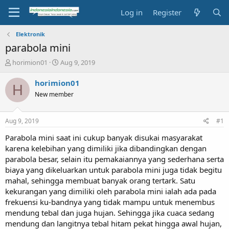
Log in
Register
Elektronik
parabola mini
T
S
horimion01
Aug 9, 2019
h
t
r
a
horimion01
H
e
r
New member
a
t
d
d
s
a
Aug 9, 2019
#1
t
t
a
e
Parabola mini saat ini cukup banyak disukai masyarakat
r
karena kelebihan yang dimiliki jika dibandingkan dengan
t
parabola besar, selain itu pemakaiannya yang sederhana serta
e
biaya yang dikeluarkan untuk parabola mini juga tidak begitu
r
mahal, sehingga membuat banyak orang tertark. Satu
kekurangan yang dimiliki oleh parabola mini ialah ada pada
frekuensi ku-bandnya yang tidak mampu untuk menembus
mendung tebal dan juga hujan. Sehingga jika cuaca sedang
mendung dan langitnya tebal hitam pekat hingga awal hujan,