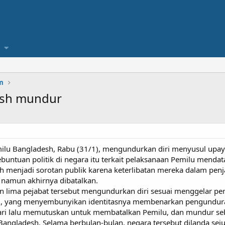
m
esh mundur
milu Bangladesh, Rabu (31/1), mengundurkan diri menyusul upay
ntuan politik di negara itu terkait pelaksanaan Pemilu mendat
 menjadi sorotan publik karena keterlibatan mereka dalam penj
, namun akhirnya dibatalkan.
an lima pejabat tersebut mengundurkan diri sesuai menggelar p
 itu, yang menyembunyikan identitasnya membenarkan pengundura
ari lalu memutuskan untuk membatalkan Pemilu, dan mundur seb
 Bangladesh. Selama berbulan-bulan, negara tersebut dilanda se