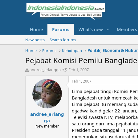
Home
Forums
What's new
Members
New posts
Search forums
Home
Forums
Kehidupan
Politik, Ekonomi & Huku
Pejabat Komisi Pemilu Banglad
T
S
andree_erlangga
Feb 1, 2007
h
t
r
a
Feb 1, 2007
e
r
Lima pejabat tinggi Komisi Pe
a
t
d
d
Bangladesh untuk memecah kebu
s
a
Lima pejabat itu memang sudah
t
t
dijadwalkan digelar 22 Januari
andree_erlang
a
e
Televisi swasta NTV, melapork
r
ga
satu orang dari lima pejabat
t
New member
Presiden pada tanggal 11 Janu
e
r
menerapkan situasi darurat di