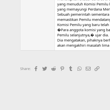
yang menuduh Komisi Pemilu b
yang memayungi Perdana Ment
Sebuah pemerintah sementara 
memastikan Pemilu mendatang 
Komisi Pemilu yang baru telah 
�Para anggota komisi yang b
Pemilu selanjutnya,� ujar dia.
Dia mengatakan, pihaknya ber
akan mengakhiri masalah lima b
Facebook
Twitter
Reddit
Pinterest
Tumblr
WhatsApp
Email
Link
Share: