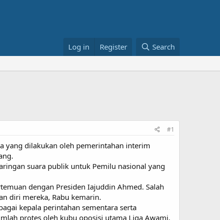
Log in
Register
Search
#1
a yang dilakukan oleh pemerintahan interim
ang.
aringan suara publik untuk Pemilu nasional yang
ertemuan dengan Presiden Iajuddin Ahmed. Salah
n diri mereka, Rabu kemarin.
agai kepala perintahan sementara serta
jumlah protes oleh kubu oposisi utama Liga Awami,