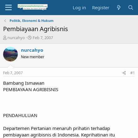
Log in
Register
Politik, Ekonomi & Hukum
Pembiayaan Agribisnis
T
S
nurcahyo
Feb 7, 2007
h
t
r
a
nurcahyo
e
r
New member
a
t
d
d
s
a
Feb 7, 2007
#1
t
t
a
e
Bambang Ismawan
r
PEMBIAYAAN AGRIBISNIS
t
e
r
PENDAHULUAN
Departemen Pertanian menaruh prihatin terhadap
pembiayaan agribisnis di Indonesia. Keprihatinan itu