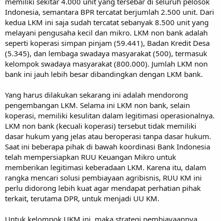
memiliki sekitar 4.000 unit yang tersebar di seluruh pelosok
Indonesia, semantara BPR tercatat berjumlah 2.500 unit. Dari
kedua LKM ini saja sudah tercatat sebanyak 8.500 unit yang
melayani pengusaha kecil dan mikro. LKM non bank adalah
seperti koperasi simpan pinjam (59.441), Badan Kredit Desa
(5.345), dan lembaga swadaya masyarakat (500), termasuk
kelompok swadaya masyarakat (800.000). Jumlah LKM non
bank ini jauh lebih besar dibandingkan dengan LKM bank.
Yang harus dilakukan sekarang ini adalah mendorong
pengembangan LKM. Selama ini LKM non bank, selain
koperasi, memiliki kesulitan dalam legitimasi operasionalnya.
LKM non bank (kecuali koperasi) tersebut tidak memiliki
dasar hukum yang jelas atau beroperasi tanpa dasar hukum.
Saat ini beberapa pihak di bawah koordinasi Bank Indonesia
telah mempersiapkan RUU Keuangan Mikro untuk
memberikan legitimasi keberadaan LKM. Karena itu, dalam
rangka mencari solusi pembiayaan agribisnis, RUU KM ini
perlu didorong lebih kuat agar mendapat perhatian pihak
terkait, terutama DPR, untuk menjadi UU KM.
Untuk kelompok UKM ini, maka strategi pembiayaannya