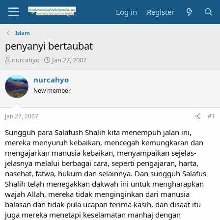
Log in
Register
Islam
penyanyi bertaubat
T
S
nurcahyo
Jan 27, 2007
h
t
r
a
nurcahyo
e
r
New member
a
t
d
d
s
a
Jan 27, 2007
#1
t
t
a
e
Sungguh para Salafush Shalih kita menempuh jalan ini,
r
mereka menyuruh kebaikan, mencegah kemungkaran dan
t
mengajarkan manusia kebaikan, menyampaikan sejelas-
e
jelasnya melalui berbagai cara, seperti pengajaran, harta,
r
nasehat, fatwa, hukum dan selainnya. Dan sungguh Salafus
Shalih telah menegakkan dakwah ini untuk mengharapkan
wajah Allah, mereka tidak menginginkan dari manusia
balasan dan tidak pula ucapan terima kasih, dan disaat itu
juga mereka menetapi keselamatan manhaj dengan