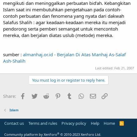
mengikuti dan meninggalkan perbuatan bid’ah. Kebangkitan
Islam saat ini membutuhkan pengetahuan pada contoh-
contoh perbuatan dan fenomena yang nyata dari dakwah
Salafus Shalih : agar keadaan-keadaan mereka itu menjadi
pendorong serta pemberi semangat untuk mencontoh
mereka, dan berjalan diatas uslub (metode) mereka.
sumber :
almanhaj.or.id - Berjalan Di Atas Manhaj As-Salaf
Ash-Shalih
Last edited:
Feb 21, 2007
You must log in or register to reply here.
Facebook
Twitter
Reddit
Pinterest
Tumblr
WhatsApp
Email
Link
Share:
Islam
Contact us
Terms and rules
Privacy policy
Help
Home
R
S
S
®
Community platform by XenForo
© 2010-2023 XenForo Ltd.